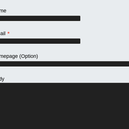
me
ail
*
mepage
(Option)
dy