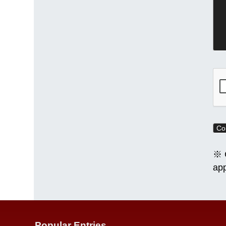
※ C
app
Popular Entries