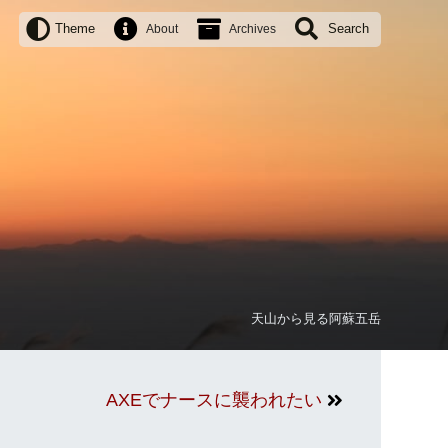
Theme
Search
About
Archives
天山から見る阿蘇五岳
AXEでナースに襲われたい