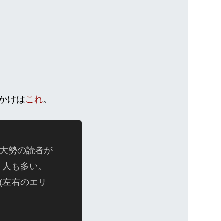
かけは
これ
。
に大勢の読者が
う人も多い。
ー(左右のエリ