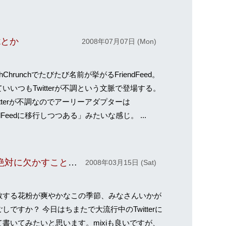
okとか
2008年07月07日 (Mon)
hChrunchでたびたび名前が挙がるFriendFeed。
いいつもTwitterが不調という文脈で登場する。
itterが不調なのでアーリーアダプターは
endFeedに移行しつつある」みたいな感じ。 ...
Twitterを始めるにあたり絶対に欠かすことの出来ない5つのアイテム
2008年03月15日 (Sat)
する花粉が爽やかなこの季節、みなさんいかが
しですか？ 今日はちまたで大流行中のTwitterに
て書いてみたいと思います。mixiも良いですが、