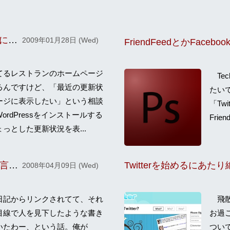
Twitterのフィードを加工して自サイト内にマイクロブログを作る
2009年01月28日 (Wed)
FriendFeedとかFacebo
てるレストランのホームページ
Tec
るんですけど、「最近の更新状
たいて
ージに表示したい」という相談
「Tw
rdPressをインストールする
Fri
っとした更新状況を表...
知らんところからリンクされて好き勝手言われるとムカつく
2008年04月09日 (Wed)
記からリンクされてて、それ
飛散
目線で人を見下したような書き
お過ご
いたわー、という話。俺が
つい