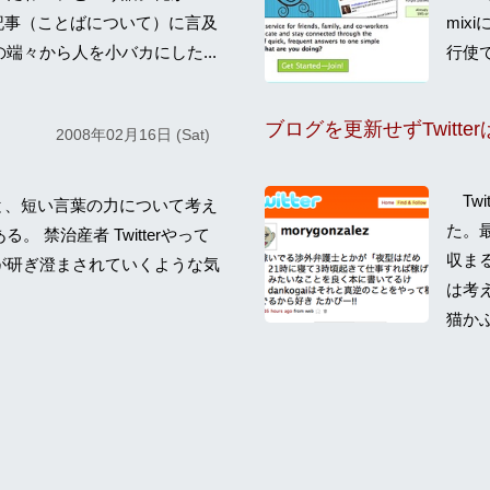
いた記事（ことばについて）に言及
mi
端々から人を小バカにした...
行使で
2008年02月16日 (Sat)
Twi
いると、短い言葉の力について考え
た。
 禁治産者 Twitterやって
収ま
が研ぎ澄まされていくような気
は考
猫か