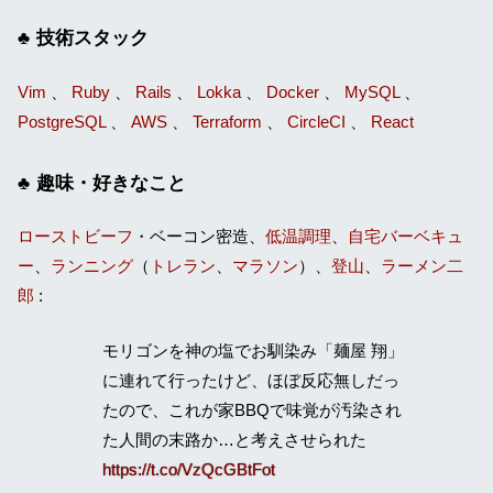
技術スタック
Vim
、
Ruby
、
Rails
、
Lokka
、
Docker
、
MySQL
、
PostgreSQL
、
AWS
、
Terraform
、
CircleCI
、
React
趣味・好きなこと
ローストビーフ
・ベーコン密造、
低温調理
、
自宅バーベキュ
ー
、
ランニング
（
トレラン
、
マラソン
）、
登山
、
ラーメン二
郎
:
モリゴンを神の塩でお馴染み「麺屋 翔」
に連れて行ったけど、ほぼ反応無しだっ
たので、これが家BBQで味覚が汚染され
た人間の末路か…と考えさせられた
https://t.co/VzQcGBtFot