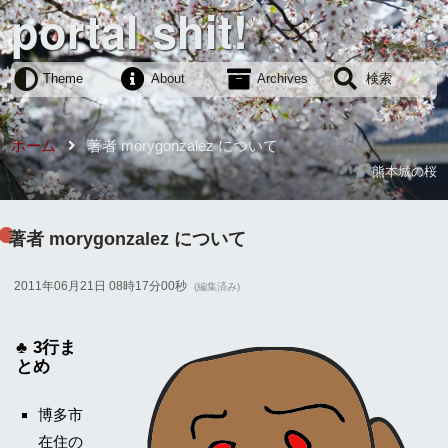
portal shit!
Theme
About
Archives
検索
ホーム
著者 morygonzalez について
熊本城の桜
著者 morygonzalez について
2011年06月21日 08時17分00秒
(編集済み)
3行ま
とめ
博多市
在住の