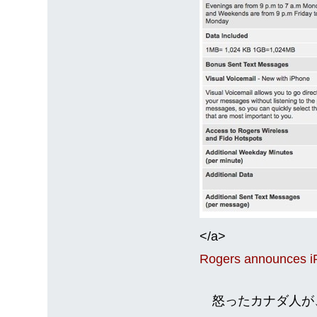
</a>
Rogers announces iP
怒ったカナダ人が、