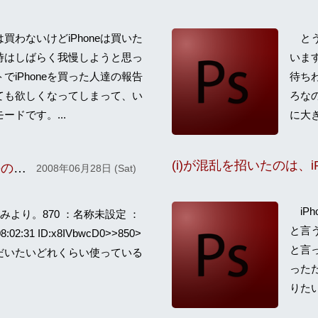
は買わないけどiPhoneは買いた
とう
時はしばらく我慢しようと思っ
います
でiPhoneを買った人達の報告
待ちわ
ても欲しくなってしまって、い
ろなの
ードです。...
に大き
パケット定額を利用しない場合のiPhoneの通信料金
2008年06月28日 (Sat)
iP
より。870 ：名称未設定 ：
と言
08:02:31 ID:x8IVbwcD0>>850>
と言
だいたいどれくらい使っている
っただ
りたい