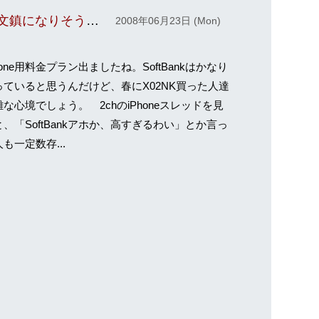
iPhone買ったら705NKが文鎮になりそうで将来が不安
2008年06月23日 (Mon)
one用料金プラン出ましたね。SoftBankはかなり
っていると思うんだけど、春にX02NK買った人達
な心境でしょう。 2chのiPhoneスレッドを見
、「SoftBankアホか、高すぎるわい」とか言っ
も一定数存...