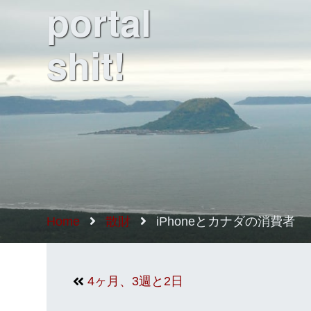
portal
shit!
Home
散財
iPhoneとカナダの消費者
4ヶ月、3週と2日