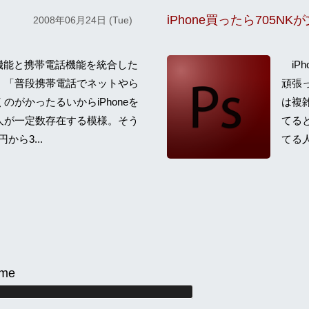
2008年06月24日 (Tue)
od機能と携帯電話機能を統合した
iPh
、「普段携帯電話でネットやら
頑張
のがかったるいからiPhoneを
は複雑
人が一定数存在する模様。そう
てると
から3...
てる人
me