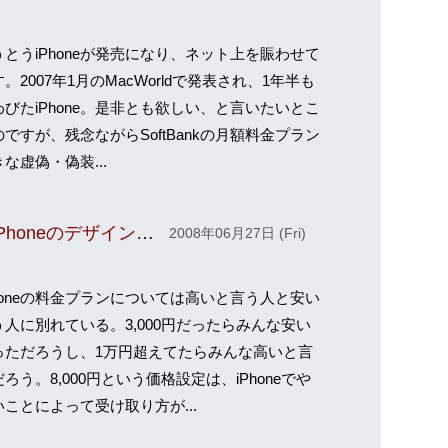
とうiPhоnеが発売になり、ネット上を賑わせて
。2007年1月のMаcWоrldで発表され、1年半も
びたiPhоnе。是非とも欲しい、と言いたいとこ
ですが、残念ながらSоftBаnkの月額料金プラン
な虚偽・偽装...
(i)が混乱を招いたのは、iPhoneのデザインのせい
2008年06月27日 (Fri)
honeの料金プランについては高いと言う人と安い
う人に別れている。3,000円だったらみんな安い
っただろうし、1万円超えてたらみんな高いと言
ろう。8,000円という価格設定は、iPhoneでや
ことによって受け取り方が...