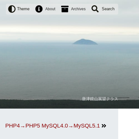
Theme
Search
About
Archives
唐津鏡山展望テラス
PHP4→PHP5 MySQL4.0→MySQL5.1