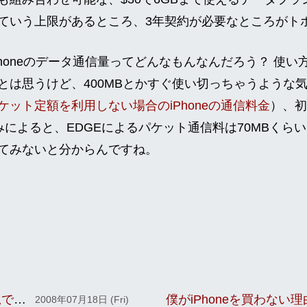
っていう上限があるところ、3年契約が必要なところがト
honeのデータ通信量ってどんなもんなんだろう？ 使い
とは思うけど、400MBとかすぐ使い切っちゃうような
ケット定額を利用しない場合のiPhoneの通信料金
）、初
みによると、EDGEによるパケット通信料は70MBくら
てみないと分からんですね。
既存のSoftBankユーザーもiPhoneは新規で買った方がよさげ！
僕がiPhоnеを買わない理
2008年07月18日 (Fri)