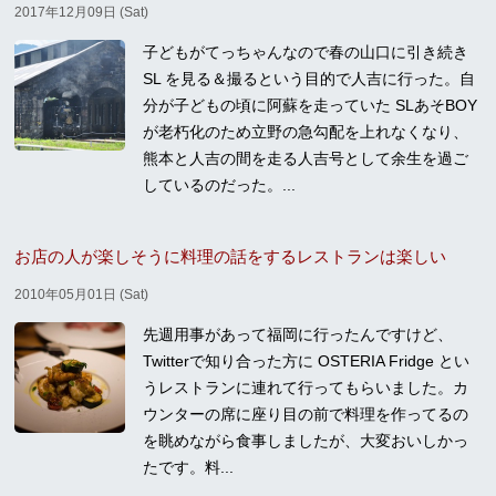
2017年12月09日 (Sat)
子どもがてっちゃんなので春の山口に引き続き
SL を見る＆撮るという目的で人吉に行った。自
分が子どもの頃に阿蘇を走っていた SLあそBOY
が老朽化のため立野の急勾配を上れなくなり、
熊本と人吉の間を走る人吉号として余生を過ご
しているのだった。...
お店の人が楽しそうに料理の話をするレストランは楽しい
2010年05月01日 (Sat)
先週用事があって福岡に行ったんですけど、
Twitterで知り合った方に OSTERIA Fridge とい
うレストランに連れて行ってもらいました。カ
ウンターの席に座り目の前で料理を作ってるの
を眺めながら食事しましたが、大変おいしかっ
たです。料...