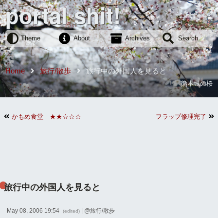
portal shit!
Theme
About
Archives
Search
Home
旅行/散歩
旅行中の外国人を見ると
熊本城の桜
かもめ食堂 ★★☆☆☆
フラップ修理完了
旅行中の外国人を見ると
May 08, 2006 19:54
| @
旅行/散歩
(edited)