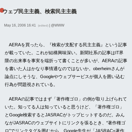
ウェブ民主主義、検索民主主義
May 16, 2006 16:41
| @
WWW
(edited)
AERAを買ったら、『検索が支配する民主主義』という記事
が載っていた。これが結構興味深い。新聞社系の記事はIT界
隈の出来事を事実を端折って書くことが多いが、AERAの記事
を書いた人はかなり事情通なのではないか。oberheimさんが
論点にしそうな、Googleやウェブサービスが個人を囲い込む
行為が問題視されている。
AERAの記事ではまず「著作権ゴロ」の例が取り上げられて
いた。知ってる人は知っていると思うけど、「著作権ゴロ」
とGoogle検索するとJASRACがトップヒットするのだ。みん
ながJASRACのウェブサイトにリンクを張るとき、“著作権ゴ
ロ”でリンクタグを囲むから、Google先生が「JASRAC=著作