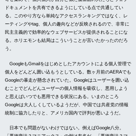
ドキュメントを共有できるようにしている点で共通してい
る。このやり方なら単純なアクセスランキングではなく、レ
ーティングやtag、個人の趣向などが反映されるので、非常に
民主主義的で効率的なウェブサービスが提供されることにな
る。ホリエモンも結局はこういうことが言いたかったのだろ
う。
GoogleもGmailをはじめとしたアカウントによる個人管理で
個人をどんどん囲い込もうとしている。数ヶ月前のAERAでも
Googleの暴走が懸念されていた。Googleはユーザーを囲い込
むことでどんどんユーザーの個人情報を吸収し、悪用しよう
と思えばいつでも悪用できる状況にある。いまのところ
Googleは大人しくしているようだが、中国では共産党の情報
統制に協力したりと、アメリカ国内で評判が悪いようだ。
日本でも問題がないわけではない。例えばGoogle八分。
「悪徳商法？マニアックス」の例は有名だ。「悪徳商法？マ