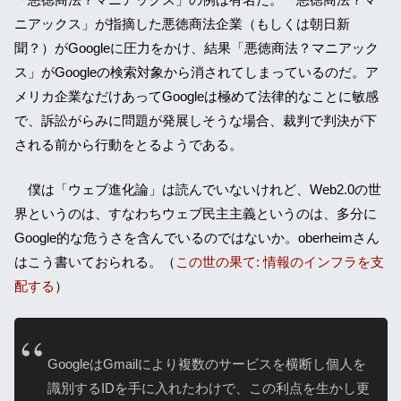
ニアックス」が指摘した悪徳商法企業（もしくは朝日新
聞？）がGoogleに圧力をかけ、結果「悪徳商法？マニアック
ス」がGoogleの検索対象から消されてしまっているのだ。ア
メリカ企業なだけあってGoogleは極めて法律的なことに敏感
で、訴訟がらみに問題が発展しそうな場合、裁判で判決が下
される前から行動をとるようである。
僕は「ウェブ進化論」は読んでいないけれど、Web2.0の世
界というのは、すなわちウェブ民主主義というのは、多分に
Google的な危うさを含んでいるのではないか。oberheimさん
はこう書いておられる。（
この世の果て: 情報のインフラを支
配する
）
GoogleはGmailにより複数のサービスを横断し個人を
識別するIDを手に入れたわけで、この利点を生かし更