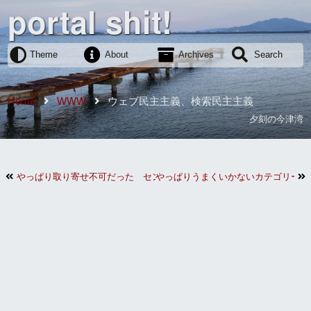
portal shit!
Theme
About
Archives
Search
Home
WWW
ウェブ民主主義、検索民主主義
夕刻の今津湾
やっぱり取り寄せ不可だった センターキャップ
やっぱりうまくいかないカテゴリー検