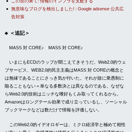
この世の果て: 情報のインフラを支配する
無意味なブログを検出しました! : Google adsense 公共広
告対策
＜追記＞
MASS 対 CORE♪ MASS 対 CORE♪
いまにもECDのラップが聞こえてきそうだ。Web2.0的ウェ
ブサービス、WEB2.0的民主主義はMASS 対 COREの概念と
は無縁であることにさっき気が付いた。それが故に衆愚制に
陥ることもない＝単なる多数決とは異なるのである。なぜな
らWeb2.0的技術はニッチな嗜好もくみ取ってくれるから。
Amazonはロングテール効果で成り立っているし、ソーシャル
ブックマークなどは数だけで情報を評価しない。
このWeb2.0的イデオロギーは、ミクロ経済学と極めて相性