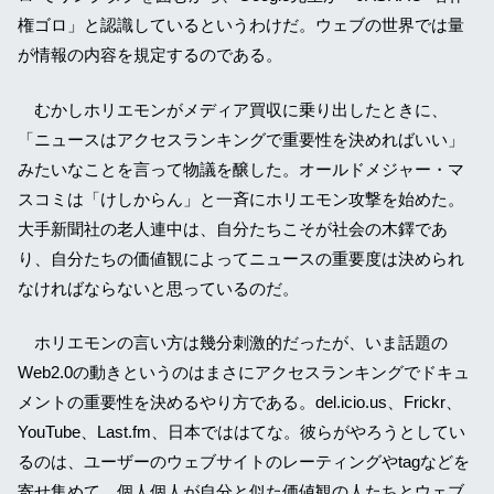
権ゴロ」と認識しているというわけだ。ウェブの世界では量
が情報の内容を規定するのである。
むかしホリエモンがメディア買収に乗り出したときに、
「ニュースはアクセスランキングで重要性を決めればいい」
みたいなことを言って物議を醸した。オールドメジャー・マ
スコミは「けしからん」と一斉にホリエモン攻撃を始めた。
大手新聞社の老人連中は、自分たちこそが社会の木鐸であ
り、自分たちの価値観によってニュースの重要度は決められ
なければならないと思っているのだ。
ホリエモンの言い方は幾分刺激的だったが、いま話題の
Web2.0の動きというのはまさにアクセスランキングでドキュ
メントの重要性を決めるやり方である。del.icio.us、Frickr、
YouTube、Last.fm、日本でははてな。彼らがやろうとしてい
るのは、ユーザーのウェブサイトのレーティングやtagなどを
寄せ集めて、個人個人が自分と似た価値観の人たちとウェブ