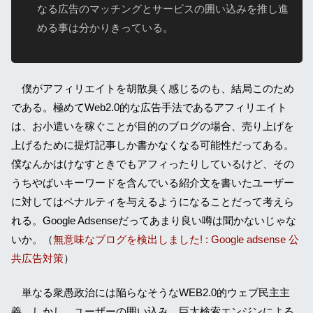
なる広告のマッチングとサービスの囲い込みを推し進
める事は分かりきっている。
僕がアフィリエイトを胡散臭く感じるのも、結局このため
である。極めてWeb2.0的な広告手法であるアフィリエイト
は、お小遣いを稼ぐことが目的のブログの場合、売り上げを
上げるために提灯記事しか書かなくなる可能性だってある。
僕なんかはけなすときでもアフィったりしているけど、その
うちやばいキーワードを含んでいる紹介文を書いたユーザー
に対してはペナルティを与えるようになることだって考えら
れる。Google Adsenseだってあまり良い噂は聞かないじゃな
いか。（
無意味なブログを検出しました! : Google adsense 公
共広告対策
）
単なる衆愚政治には陥らなそうなWEB2.0的ウェブ民主主
義。しかし、ユーザーの囲い込み、巨大検索エンジンによる