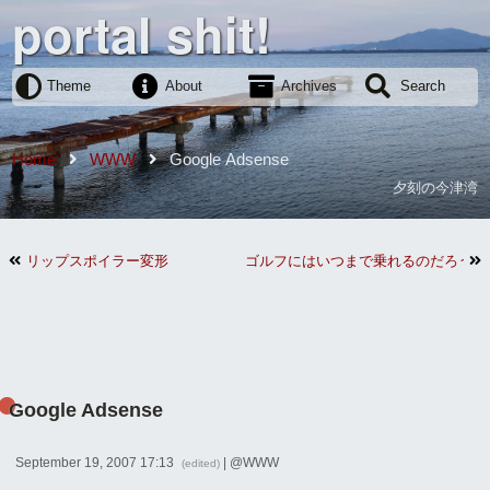
portal shit!
Theme
About
Archives
Search
Home
WWW
Google Adsense
夕刻の今津湾
リップスポイラー変形
ゴルフにはいつまで乗れるのだろうか
Google Adsense
September 19, 2007 17:13
| @
WWW
(edited)