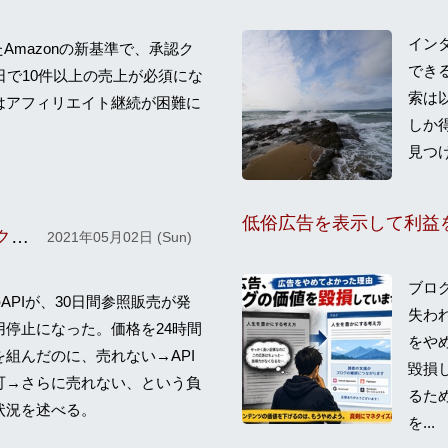
イン
移行したAmazonの新基準で、承認ク
でき
日で10件以上の売上が必須にな
索は
はアフィリエイト継続が困難に
しか
見つ
Amazon Product Advertising API へのアクセスが無効化されてしまった
2021年05月02日 (Sun)
ブロ
のAPIが、30日間参照販売が発
失わ
用停止になった。価格を24時間
をや
組んだのに、売れない→API
毀損
可→さらに売れない、という負
るた
状況を述べる。
を...