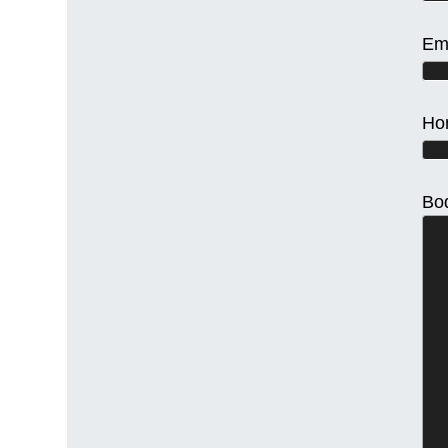
Em
Ho
Bo