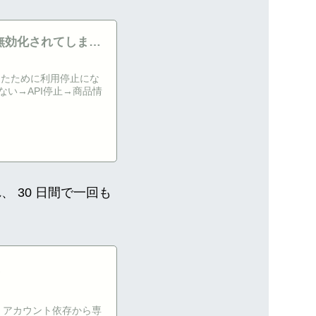
クセスが無効化されてしまっ
かったために利用停止にな
い→API停止→商品情
けられ、 30 日間で一回も
。
た
の AWS アカウント依存から専