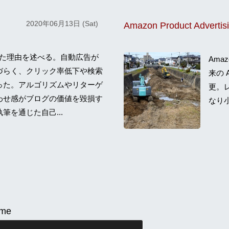
2020年06月13日 (Sat)
e を外した理由を述べる。自動広告が
Amaz
づらく、クリック率低下や検索
来の
った。アルゴリズムやリターゲ
更。
わせ感がブログの価値を毀損す
なり小
筆を通じた自己...
me