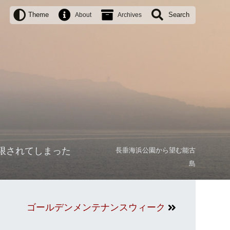
Theme
Search
About
Archives
用を制限されてしまった
長垂海浜公園から望む能古
島
ゴールデンメンテナンスウィーク