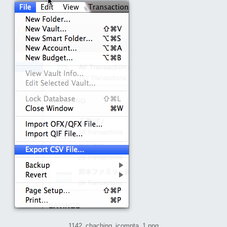
1142_chaching_icompta_1.png