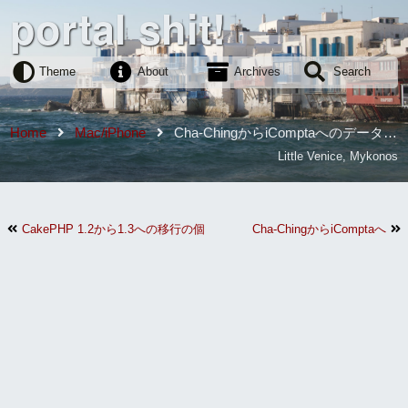
portal shit!
Theme
About
Archives
Search
Home
Mac/iPhone
Cha-ChingからiComptaへのデータの
書き出し
Little Venice, Mykonos
CakePHP 1.2から1.3への移行の個人的メモ
Cha-ChingからiComptaへ