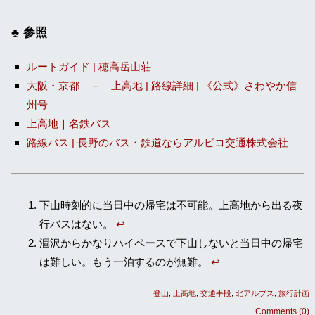
参照
ルートガイド | 穂高岳山荘
大阪・京都 － 上高地 | 路線詳細 | 《公式》さわやか信
州号
上高地｜名鉄バス
路線バス | 長野のバス・鉄道ならアルピコ交通株式会社
下山時刻的に当日中の帰宅は不可能。上高地から出る夜
行バスはない。
↩
涸沢からかなりハイペースで下山しないと当日中の帰宅
は難しい。もう一泊するのが無難。
↩
登山
上高地
交通手段
北アルプス
旅行計画
Comments (0)