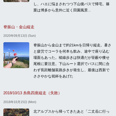
し、ハエに悩まされつつ下山後バスで帰宅。篠
栗は博多から意外に近く田園風景...
脊振山・金山縦走
2020年09月13日 (Sun)
脊振山から金山まで約21kmを日帰り縦走。暑さ
と疲労でコーラを何本も飲み、途中で座り込む
場面もあった。稜線歩きは快適だが笹藪や痩せ
尾根に要注意。下山ルート選択でバスに間に合
わず長距離舗装路歩きが発生し、最後は西新で
ささやかな祝杯をあげた
2018/10/13 糸島四座縦走（失敗）
2018年10月15日 (Mon)
北アルプスから帰ってきたあと「二丈岳に行っ