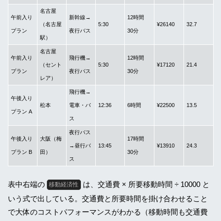
名古屋
午前入り
新幹線→
12時間
（名古屋
5:30
¥26140
32.7
プラン
夜行バス
30分
駅）
名古屋
午前入り
飛行機→
12時間
（セント
5:30
¥17120
21.4
プラン
夜行バス
30分
レア）
飛行機→
午後入り
松本
電車・バ
12:36
6時間
¥22500
13.5
プラン A
ス
夜行バス
午後入り
大阪（梅
17時間
→昼行バ
13:45
¥13910
24.3
プラン B
田）
30分
ス
表中右端の
は、交通費 × 所要移動時間 ÷ 10000 と
移動経済性
いう式で出している。交通費と所要時間を掛け合わせること
で大体のコストパフォーマンスがわかる（移動時間も交通費