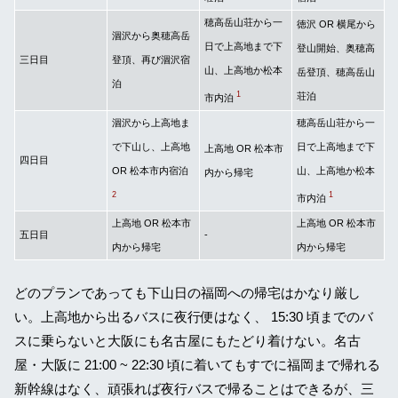
穂高岳山荘から一
徳沢 OR 横尾から
涸沢から奥穂高岳
日で上高地まで下
登山開始、奥穂高
三日目
登頂、再び涸沢宿
山、上高地か松本
岳登頂、穂高岳山
泊
1
荘泊
市内泊
涸沢から上高地ま
穂高岳山荘から一
で下山し、上高地
日で上高地まで下
上高地 OR 松本市
四日目
OR 松本市内宿泊
山、上高地か松本
内から帰宅
2
1
市内泊
上高地 OR 松本市
上高地 OR 松本市
五日目
-
内から帰宅
内から帰宅
どのプランであっても下山日の福岡への帰宅はかなり厳し
い。上高地から出るバスに夜行便はなく、 15:30 頃までのバ
スに乗らないと大阪にも名古屋にもたどり着けない。名古
屋・大阪に 21:00 ~ 22:30 頃に着いてもすでに福岡まで帰れる
新幹線はなく、頑張れば夜行バスで帰ることはできるが、三