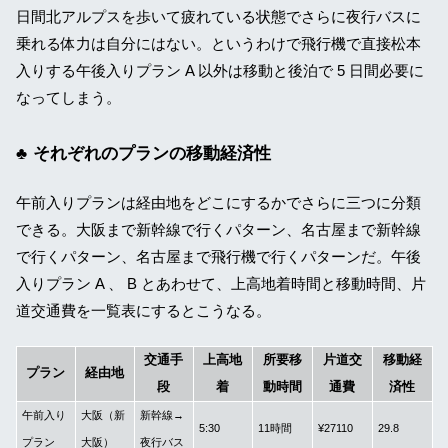
日間北アルプスを歩いて疲れている状態でさらに夜行バスに
乗れる体力は自分にはない。というわけで飛行機で直接松本
入りする午後入りプラン A 以外は移動と後泊で 5 日間必要に
なってしまう。
それぞれのプランの移動経済性
午前入りプランは経由地をどこにするかでさらに三つに分類
できる。大阪まで新幹線で行くパターン、名古屋まで新幹線
で行くパターン、名古屋まで飛行機で行くパターンだ。午後
入りプラン A 、 B とあわせて、上高地着時間と移動時間、片
道交通費を一覧表にするとこうなる。
交通手
上高地
所要移
片道交
移動経
プラン
経由地
段
着
動時間
通費
済性
午前入り
大阪（新
新幹線→
5:30
11時間
¥27110
29.8
プラン
大阪）
夜行バス