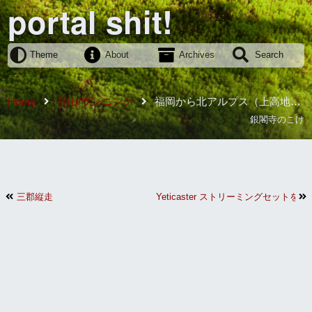
portal shit!
Theme
About
Archives
Search
Home
登山/ランニング
福岡から北アルプス（上高地）
までの行き方
銀閣寺のこけ
三郡縦走
Yeticaster ストリーミングセットを