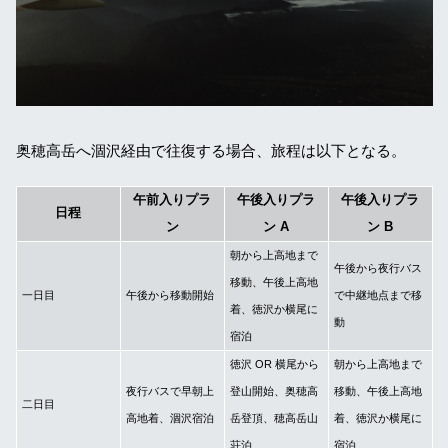
奥穂高岳へ涸沢経由で往復する場合、旅程は以下となる。
午前入りプラ
午後入りプラ
午後入りプラ
日程
ン
ン A
ン B
朝から上高地まで
午後から夜行バス
移動、午後上高地
一日目
午後から移動開始
で中継地点まで移
着、徳沢か横尾に
動
宿泊
徳沢 OR 横尾から
朝から上高地まで
夜行バスで早朝上
登山開始、奥穂高
移動、午後上高地
二日目
高地着、涸沢宿泊
岳登頂、穂高岳山
着、徳沢か横尾に
荘泊
宿泊