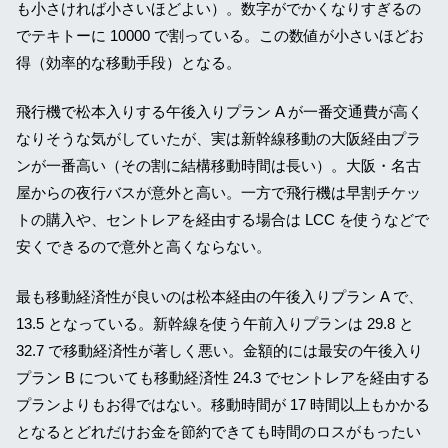
も小さければ小さいほどよい）。数字がでかくなりすぎるの
でテキトーに 10000 で割っている。この数値が小さいほどお
得（効率的な移動手段）となる。
飛行機で松本入りする午後入りプラン A が一番交通費が高く
なりそうな気がしていたが、実は新幹線移動の大阪経由プラ
ンが一番高い（その割に結構移動時間は長い）。大阪・名古
屋からの夜行バスが意外と高い。一方で飛行機は早割チケッ
トの購入や、セントレアを経由する場合は LCC を使うなどで
安くできるので意外と高くならない。
最も移動経済性が良いのは松本経由の午後入りプラン A で、
13.5 となっている。新幹線を使う午前入りプランは 29.8 と
32.7 で移動経済性が著しく悪い。金額的には最安の午後入り
プラン B についても移動経済性 24.3 でセントレアを経由する
プランよりもお得ではない。移動時間が 17 時間以上もかかる
となるとどれだけお金を節約できても時間のロスがもったい