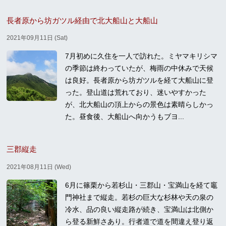
長者原から坊ガツル経由で北大船山と大船山
2021年09月11日 (Sat)
7月初めに久住を一人で訪れた。ミヤマキリシマ
の季節は終わっていたが、梅雨の中休みで天候
は良好。長者原から坊ガツルを経て大船山に登
った。登山道は荒れており、迷いやすかった
が、北大船山の頂上からの景色は素晴らしかっ
た。昼食後、大船山へ向かうもブヨ...
三郡縦走
2021年08月11日 (Wed)
6月に篠栗から若杉山・三郡山・宝満山を経て竈
門神社まで縦走。若杉の巨大な杉林や天の泉の
冷水、品の良い縦走路が続き、宝満山は北側か
ら登る新鮮さあり。行者道で道を間違え登り返