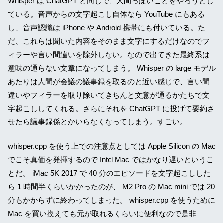
Whisper は ChatGPT と同じで、人間っぽいことをやろうとし
ている。音声からの文字起こし自体なら YouTube にもある
し、音声認識は iPhone や Android 携帯にも付いている。た
だ、これらは聞いた内容をそのまま文字にするだけなのでフ
ィラーや言い間違いを除外しない。なので出てきた最終系は
意味の通らない文章になってしまう。 Whisper の large モデル
あたりは人間が会議の議事録を取るのと近い感じで、言い間
違いやフィラーを取り除いてきちんと文意が通るかたちで文
字起こししてくれる。さらにそれを ChatGPT に投げて要約さ
せたら議事録係とかいらなくなってしまう。すごい。
whisper.cpp を使う上での注意点としては Apple Silicon の Mac
でこそ真価を発揮するので Intel Mac ではかなり遅いというこ
とだ。 iMac 5K 2017 で 40 分のエピソードを文字起こしした
ら 1 時間半くらいかかったのが、 M2 Pro の Mac mini では 20
分もかからずに終わってしまった。 whisper.cpp を使うために
Mac を買い換えても元が取れるくらいに便利なので是非