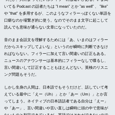
いてる Podcast の話者たちは "I mean" とか "as well" 、 "like"
や "that" を多用するが、このようなフィラーっぽくない単語を
口癖なのか場繋ぎ的に使う。なのでそのまま文字に起こして
読んでも意味が通らない文章になっていたのだ。
音のまま会話文を理解するためには「あ、いまのはフィラー
だからスキップしてよいな」というのが瞬時に判断できなけ
ればならない。フィラーに加えて言い間違いの訂正もある。
ニュースのアナウンサーは基本的にフィラーなしで喋るし、
言い間違いして訂正することもほとんどない。英検のリスニ
ング問題もそうだ。
しかし生身の人間は、日本語でもそうだけど、話していて考
えている最中に「えー（Uh）」とか「あー（Um）」とか言
ってしまう。ネイティブの日本語話者である自分は「えー」
や「あー」、言い間違いや言い直しは瞬時に頭の中で意味が
ないものと判定できているが、英語ではそれができないので