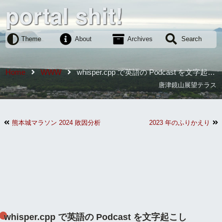
portal shit!
Theme
About
Archives
Search
Home
WWW
whisper.cpp で英語の Podcast を文字起こ
し
唐津鏡山展望テラス
熊本城マラソン 2024 敗因分析
2023 年のふりかえり
whisper.cpp で英語の Podcast を文字起こし