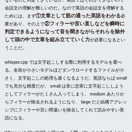
会話文の理解が難しいのだ。なので英語の会話文を理解する
①文章として筋の通った英語をわかる
ためには、まず
必
②フィラーや言い直しなどを瞬時に
要があり、その上で
判定できるようになって音を聞きながらそれらを除外
して頭の中で文章を組み立てていく力
が必要になるとい
うことだ。
whisper.cpp では文字起こしする際に利用するモデルを選べ
る。名前が小さいモデルほどダンウロードするファイルが小
さく、文字起こしの処理も速くなるようだ。英語ならば small
でも充分な精度だが、 small は音に忠実に文字起こししよう
としてフィラーがたくさん入ってしまう。 medium あたりか
らフィラーが除去されるようになり、 large だと結構アグレッ
シブにフィラーや言い間違いを除去してくれて読みやすい英
語になる。