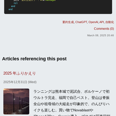
puts
"要約生成エラー: 
#{
e
.
message
}
"
nil
end
end
要約生成
ChatGPT
OpenAI
API
自動化
Comments (0)
March 08, 2025 20:46
Articles referencing this post
2025 年ふりかえり
2025年12月31日 (Wed)
ランニングは熊本城で泥試合、ボルケーノで初
ウルトラ完走、福岡で自己ベスト。登山は脊振
全山や祖母傾の大縦走が印象的で、のんびりハ
イクも楽しむ。買い物でNovablastや