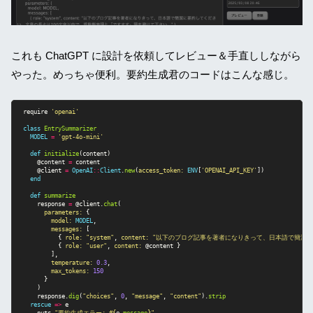
これも ChatGPT に設計を依頼してレビュー＆手直ししながら
やった。めっちゃ便利。要約生成君のコードはこんな感じ。
require
'openai'
class
EntrySummarizer
MODEL
=
'gpt-4o-mini'
def
initialize
(
content
)
@content
=
content
@client
=
OpenAI
::
Client
.
new
(
access_token: 
ENV
[
'OPENAI_API_KEY'
])
end
def
summarize
response
=
@client
.
chat
(
parameters: 
{
model: 
MODEL
,
messages: 
[
{
role: 
"system"
,
content: 
"以下のブログ記事を著者になりきって、日本語で簡潔に
{
role: 
"user"
,
content: 
@content
}
],
temperature: 
0.3
,
max_tokens: 
150
}
)
response
.
dig
(
"choices"
,
0
,
"message"
,
"content"
).
strip
rescue
=>
e