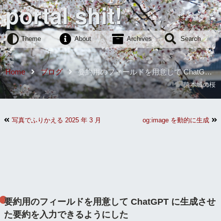
portal shit!
Theme
About
Archives
Search
Home
ブログ
要約用のフィールドを用意して ChatGPT
に生成させた要約を入力できるようにした
熊本城の桜
写真でふりかえる 2025 年 3 月
og:image を動的に生成
要約用のフィールドを用意して ChatGPT に生成させ
た要約を入力できるようにした