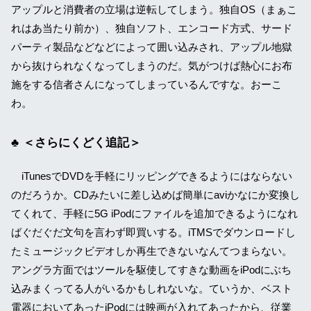
アップルと消費者の立場は逆転してしまう。独自OS（まぁこ
れはあ当たり前か）、独自ソフト、エンコード方式、サード
パーティ製品などなどによって囲い込みされ、アップル地獄
から抜けられなくなってしまうのだ。気がつけば熱心にお布
施をする信者さんになってしまっているんですな。おーこ
わ。
＜さらにくどく追記＞
iTunesでDVDを手軽にリッピングできるようにはならない
のだろうか。CDみたいに差し込めば簡単にaviかなにか変換し
てくれて、手軽に5G iPodにファイルを追加できるようになれ
ばぐだぐだ文句を言わず即買いする。iTMSでダウンロードし
たミュージックビデオしか再生できないなんてつまらない。
アングラ方面ではツールを駆使してすきな動画をiPodにぶち
込みまくってる人がいるかもしれないな。ていうか、ベスト
電器においてあったiPodには映画が入れてあったから、従業