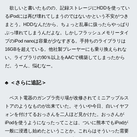
欲しいと書いたものの、記録ストレージにHDDを使ってい
るiPodには再び壊れてしまうのではないかという不安がつき
まとう。HDDなんだから、ちょっと乱暴に扱ったらやっぱり
ぶっ壊れてしまうんだよな。しかしフラッシュメモリータイ
プのiPod nanoは容量が少なすぎる。手持ちのライブラリは
16GBを超えている。他社製プレーヤーにも乗り換えられな
い。ライブラリの90％以上をAACで構築してしまったから
だ。うーん、悩むなー。
＜さらに追記＞
ベスト電器のガンプラ売り場が改修されてミニアップルス
トアのようなものが出来ていた。そういや今日、白いイヤフ
ォンを付けてるおっさんを二人ほど見かけた。おっさんが
iPodを使うようになったってことは、ついに熊本でもiPodが
一般に浸透し始めたということか。これらはそういった需要