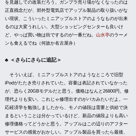
を見越しての改装だろう。ガンプラ売り場がなくなったのは
正直残念だが、郊外型電気店でアップル製品の取り扱いがな
い現状、こういったミニアップルストアのようなものが出来
るのは大変うれしい。大型ショッピングセンターも良いけ
ど、やっぱ買い物は街でするのが一番だね。
山水亭
のラーメ
ンも食えるでね（何故か名古屋弁）
＜さらにさらに追記＞
そういえば、ミニアップルストアのようなところで旧型
iPodがたたき売りされていた。容量は表記されていなかった
が、恐らく20GBモデルだと思う。価格はなんと26800円。修
理代よりも安い。これじゃ修理出すのがバカみたいだよ。一
応経済学を勉強しましたから、モノの値段は需要と供給で決
まるということは分かっているけど、新品の値段よりも高い
修理価格ってどうかと思う。アップルはこの辺りのアフター
サービスの感覚がおかしい。アップル製品を買ったら最後、