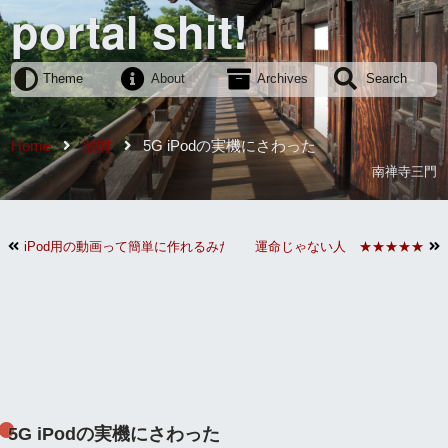
portal shit!
Theme
About
Archives
Search
Home
散財
5G iPodの実機にさわった
南禅寺三門
iPod用の動画って簡単に作れるみたいだ
運命じゃない人 ★★★★★
5G iPodの実機にさわった