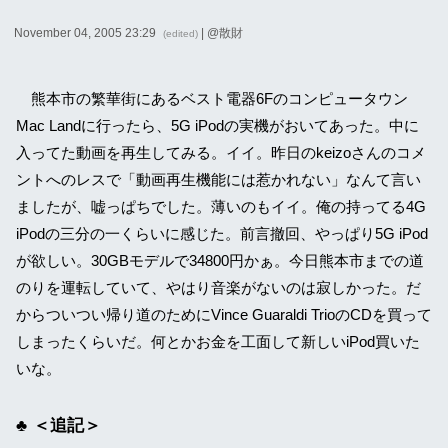
November 04, 2005 23:29
| @
散財
(edited)
熊本市の繁華街にあるベスト電器6Fのコンピュータウン
Mac Landに行ったら、5G iPodの実機がおいてあった。中に
入ってた動画を再生してみる。イイ。昨日のkeizoさんのコメ
ントへのレスで「動画再生機能には惹かれない」なんて言い
ましたが、嘘っぱちでした。薄いのもイイ。俺の持ってる4G
iPodの三分の一くらいに感じた。前言撤回、やっぱり5G iPod
が欲しい。30GBモデルで34800円かぁ。今日熊本市までの道
のりを運転していて、やはり音楽がないのは寂しかった。だ
からついつい帰り道のためにVince Guaraldi TrioのCDを買って
しまったくらいだ。何とかお金を工面して新しいiPod買いた
いな。
＜追記＞