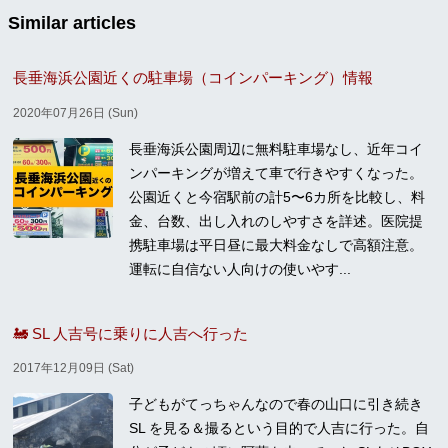
Similar articles
長垂海浜公園近くの駐車場（コインパーキング）情報
2020年07月26日 (Sun)
長垂海浜公園周辺に無料駐車場なし、近年コイ
ンパーキングが増えて車で行きやすくなった。
公園近くと今宿駅前の計5〜6カ所を比較し、料
金、台数、出し入れのしやすさを詳述。医院提
携駐車場は平日昼に最大料金なしで高額注意。
運転に自信ない人向けの使いやす...
🚂 SL 人吉号に乗りに人吉へ行った
2017年12月09日 (Sat)
子どもがてっちゃんなので春の山口に引き続き
SL を見る＆撮るという目的で人吉に行った。自