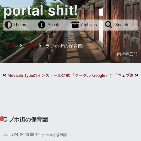
portal shit!
Theme
About
Archives
Search
Home
雑談
ラブホ街の保育園
南禅寺三門
Movable Typeのインストールに成功
『グーグル Google』と『ウェブ進化
ラブホ街の保育園
June 24, 2006 08:40
| @
雑談
(edited)