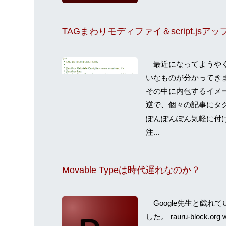
最近になってようやく
いなものが分かってき
その中に内包するイメ
逆で、個々の記事にタ
ぽんぽんぽん気軽に付
注...
Movable Typeは時代遅れなのか？
Google先生と戯れ
した。 rauru-block.org wo