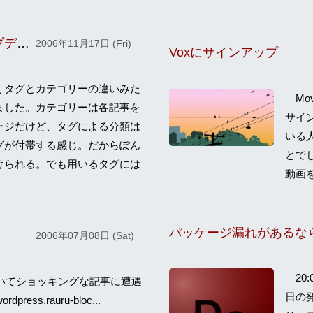
TAGまわりモディファイ＆script.jsアップデート
2006年11月17日 (Fri)
Voxにサインアップ
タグとカテゴリーの違いみた
Mov
ました。カテゴリーは各記事を
サイ
ージだけど、タグによる分類は
いる
グが付帯する感じ。だからぽん
とでし
けられる。でも用いるタグには
動画を.
2006年07月08日 (Sat)
20:
ていてショッキングな記事に遭遇
日の発
rdpress.rauru-bloc...