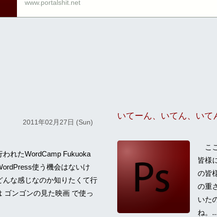
www.portalshit.net
いてーん、いてん、いて
2011年02月27日 (Sun)
ここ
たWordCamp Fukuoka
皆様
ordPress使う機会はないけ
の皆
どんな感じなのか知りたくて行
の重
sは ゴンゴンの見た映画 で使っ
いた
ね。..