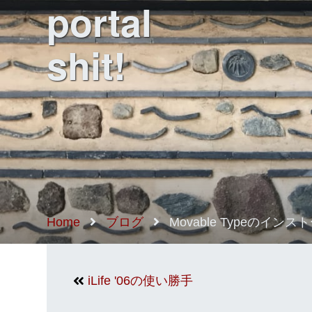
portal
shit!
Home
ブログ
Movable Typeのイン
iLife '06の使い勝手