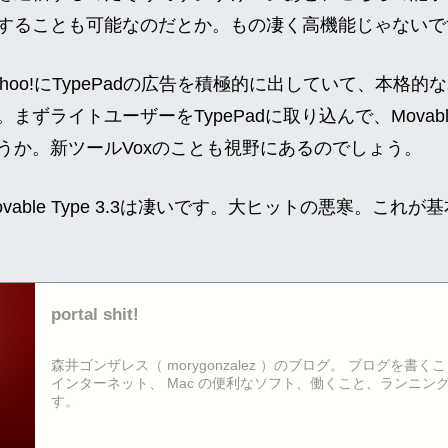
することも可能なのだとか。もの凄く高機能じゃないで
はYahoo!にTypePadの広告を積極的に出していて、本
ずライトユーザーをTypePadに取り込んで、Movable
うか。新ツールVoxのことも視野にあるのでしょう。
able Type 3.3は凄いです。大ヒットの悪寒。これ
portal shit!
森井ゴンザレス（ morygonzalez ）のブログ。 ブログを書
インターネット、 Mac の便利なソフト、働くこと、ランニン
す。