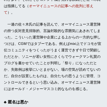
は指摘してる（
オーマイニュースの記事への批判に答え
て
）。
一連の佐々木氏の記事を読んで、オーマイニュース運営陣
の持つ反対意見排除的、言論封殺的な雰囲気にあきれてしま
った。こういった運営陣や企業による上からの一方的な押し
つけは、CGMではタブーである。例えばmixi上でドコモが宣
伝コミュニティをつくったがうまく運営できず十日で閉鎖し
ただとか、ソニーが若い女性にさくらでウォークマン礼賛の
ブログを書かせていたことが判明し「祭り」になっただと
か、失敗例は枚挙にいとまがない。場の空気が読めてないの
だ。自分が設置したものは、自分たちの思うように管理、コ
ントロールできるという思い込み。オーマイニュース運営陣
にはオールド・メジャーマスコミ的なものを感じる。
匿名は悪か