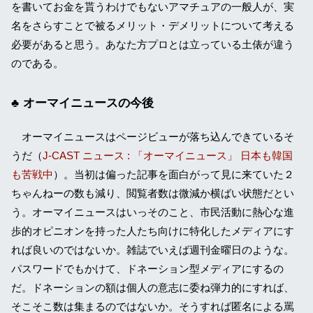
を書いてお金を貰うわけでもないアマチュアの一般人が、実
名をさらすことで被るメリット・デメリットについて考える
必要があると思う。あなた方プロとは立っている土俵が違う
のである。
オーマイニュースの今後
オーマイニュースはページビューが落ち込んできているそ
うだ（
J-CAST ニュース : 「オーマイニュース」 日本も韓国
も苦戦中
）。当初は偏った記事を面白がって見に来ていた２
ちゃんねーの数も減り、閲覧者数は微減か横ばい状態だとい
う。オーマイニュースはいっそのこと、市民活動に熱心な進
歩的オピニオンを持った人たち向けに特化したメディアにす
れば良いのではないか。雑誌でいえば週刊金曜日のような。
パスワードでもかけて、ドネーション型メディアにするの
だ。ドネーションの額は個人の意志に委ね弾力的にすれば、
そこそこ数は集まるのではないか。そうすれば匿名による罵