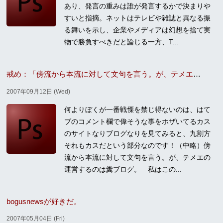
あり、発言の重みは誰が発言するかで決まりや
すいと指摘。ネットはテレビや雑誌と異なる振
る舞いを示し、企業やメディアは幻想を捨て実
物で勝負すべきだと論じる一方、T...
戒め：「傍流から本流に対して文句を言う。が、テメエの運営するのは糞ブログ」
2007年09月12日 (Wed)
何よりぼくが一番戦慄を禁じ得ないのは、はて
ブのコメント欄で偉そうな事をホザいてるカス
のサイトなりブログなりを見てみると、九割方
それもカスだという部分なのです！（中略）傍
流から本流に対して文句を言う。が、テメエの
運営するのは糞ブログ。 私はこの...
bogusnewsが好きだ。
2007年05月04日 (Fri)