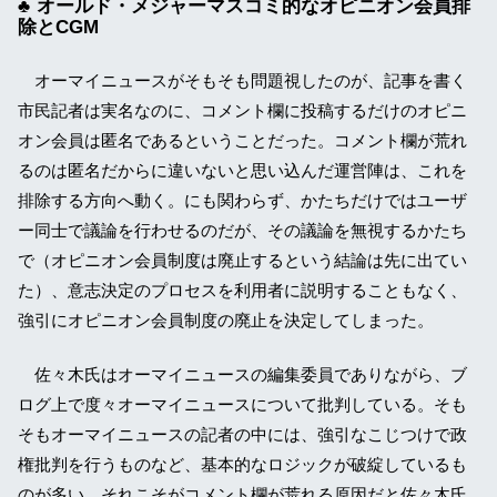
オールド・メジャーマスコミ的なオピニオン会員排
除とCGM
オーマイニュースがそもそも問題視したのが、記事を書く
市民記者は実名なのに、コメント欄に投稿するだけのオピニ
オン会員は匿名であるということだった。コメント欄が荒れ
るのは匿名だからに違いないと思い込んだ運営陣は、これを
排除する方向へ動く。にも関わらず、かたちだけではユーザ
ー同士で議論を行わせるのだが、その議論を無視するかたち
で（オピニオン会員制度は廃止するという結論は先に出てい
た）、意志決定のプロセスを利用者に説明することもなく、
強引にオピニオン会員制度の廃止を決定してしまった。
佐々木氏はオーマイニュースの編集委員でありながら、ブ
ログ上で度々オーマイニュースについて批判している。そも
そもオーマイニュースの記者の中には、強引なこじつけで政
権批判を行うものなど、基本的なロジックが破綻しているも
のが多い。それこそがコメント欄が荒れる原因だと佐々木氏