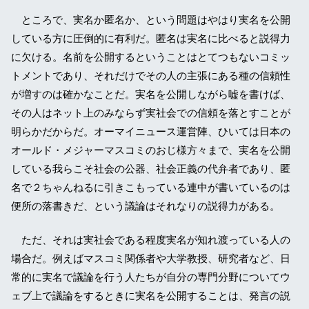
ところで、実名か匿名か、という問題はやはり実名を公開
している方に圧倒的に有利だ。匿名は実名に比べると説得力
に欠ける。名前を公開するということはとてつもないコミッ
トメントであり、それだけでその人の主張にある種の信頼性
が増すのは確かなことだ。実名を公開しながら嘘を書けば、
その人はネット上のみならず実社会での信頼を落とすことが
明らかだからだ。オーマイニュース運営陣、ひいては日本の
オールド・メジャーマスコミのおじ様方々まで、実名を公開
している我らこそ社会の公器、社会正義の代弁者であり、匿
名で２ちゃんねるに引きこもっている連中が書いているのは
便所の落書きだ、という議論はそれなりの説得力がある。
ただ、それは実社会である程度実名が知れ渡っている人の
場合だ。例えばマスコミ関係者や大学教授、研究者など、日
常的に実名で議論を行う人たちが自分の専門分野についてウ
ェブ上で議論をするときに実名を公開することは、発言の説