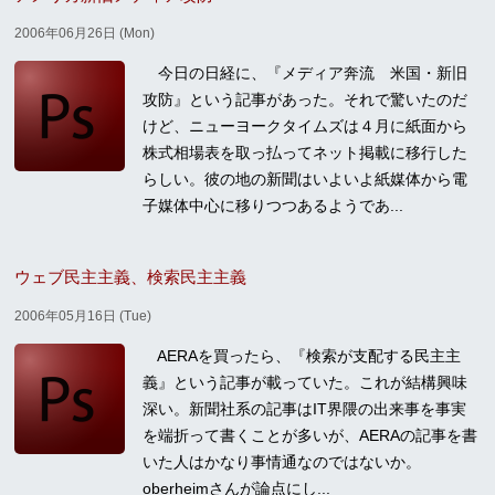
2006年06月26日 (Mon)
今日の日経に、『メディア奔流 米国・新旧
攻防』という記事があった。それで驚いたのだ
けど、ニューヨークタイムズは４月に紙面から
株式相場表を取っ払ってネット掲載に移行した
らしい。彼の地の新聞はいよいよ紙媒体から電
子媒体中心に移りつつあるようであ...
ウェブ民主主義、検索民主主義
2006年05月16日 (Tue)
AERAを買ったら、『検索が支配する民主主
義』という記事が載っていた。これが結構興味
深い。新聞社系の記事はIT界隈の出来事を事実
を端折って書くことが多いが、AERAの記事を書
いた人はかなり事情通なのではないか。
oberheimさんが論点にし...