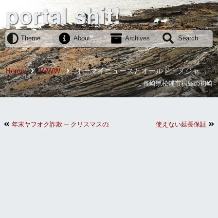
portal shit!
Theme
About
Archives
Search
Home
WWW
オーマイニュースとオールド・メジャー
マスコミ
長崎県松浦市福島の初崎
年末ヤフオク詐欺 ─ クリスマスの悲劇
使えない延長保証