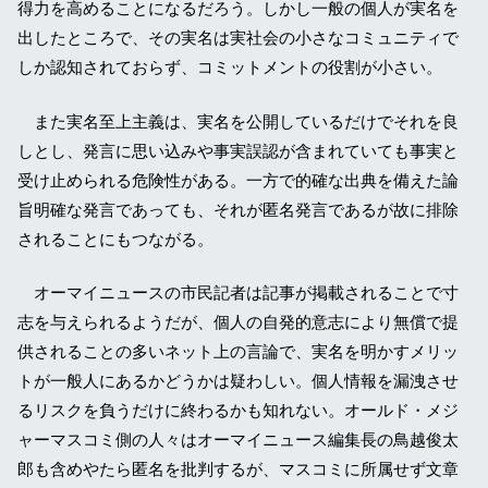
得力を高めることになるだろう。しかし一般の個人が実名を
出したところで、その実名は実社会の小さなコミュニティで
しか認知されておらず、コミットメントの役割が小さい。
また実名至上主義は、実名を公開しているだけでそれを良
しとし、発言に思い込みや事実誤認が含まれていても事実と
受け止められる危険性がある。一方で的確な出典を備えた論
旨明確な発言であっても、それが匿名発言であるが故に排除
されることにもつながる。
オーマイニュースの市民記者は記事が掲載されることで寸
志を与えられるようだが、個人の自発的意志により無償で提
供されることの多いネット上の言論で、実名を明かすメリッ
トが一般人にあるかどうかは疑わしい。個人情報を漏洩させ
るリスクを負うだけに終わるかも知れない。オールド・メジ
ャーマスコミ側の人々はオーマイニュース編集長の鳥越俊太
郎も含めやたら匿名を批判するが、マスコミに所属せず文章