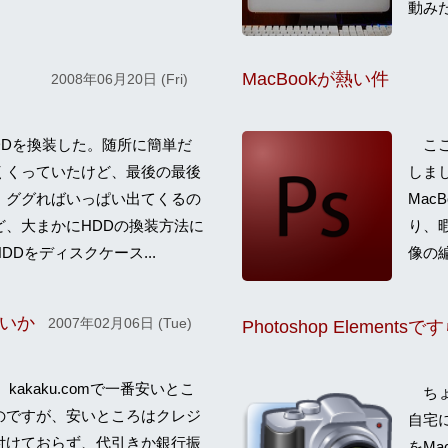
動みた
MacBookが熱い件
2008年06月20日 (Fri)
HDDを換装した。随所に簡単だ
ここ
くくっていたけど、最後の最後
しま
 ググればいっぱい出てくるの
Mac
ど、大まかにHDDの換装方法に
り、暇
Dをディスクケース...
像の編
いか
2007年02月06日 (Tue)
Photoshop Element
kakaku.comで一番安いとこ
ちょ
のですが、安いところはクレジ
自宅に置
付けておらず、代引きか銀行振
をMa