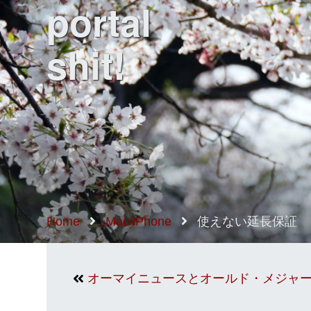
portal
shit!
Home
Mac/iPhone
使えない延長保証
オーマイニュースとオールド・メジャ