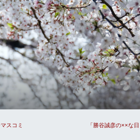
ーマスコミ
「勝谷誠彦の××な