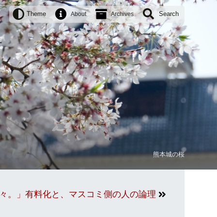
Theme
Search
About
Archives
熊本城の桜
日々。」有料化と、マスコミ側の人の論理