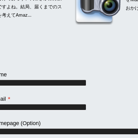
ですよね。結局、届くまでのス
おかげ
えてAmaz...
me
ail
*
mepage
(Option)