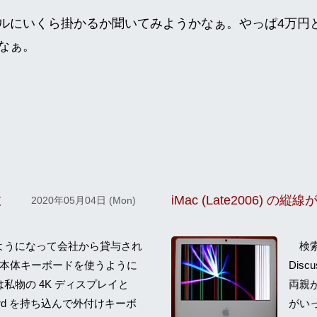
にいくら掛かるか聞いてみようかなぁ。やっぱ4万円
なぁ。
敗
iMac (Late2006) の縦
2020年05月04日 (Mon)
ようになって会社から貸与され
検索す
ro の本体キーボードを使うように
Dis
私物の 4K ディスプレイと
両親が
eyboard を持ち込んで外付けキーボ
がい