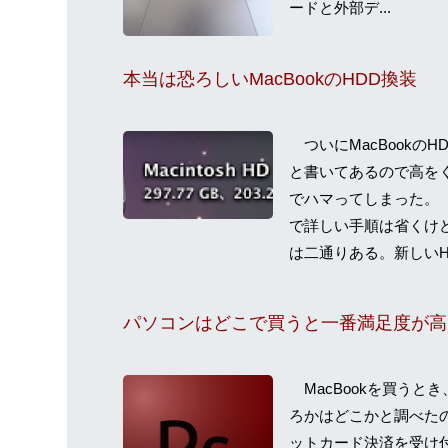
ードと外部デ...
本当は恐ろしいMacBookのHDD換装
ついにMacBookの
と書いてあるので高を
でハマってしまった。
で詳しい手順は省くけ
は二通りある。新しいHD
パソコンはどこで買うと一番満足度が高
MacBookを買うとき、
ろかはどこかと調べた
ットカード決済を受け