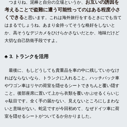
お互いの誘因を
つまりね、泥棒と自分の立場というか、
考えることで盗難に遭う可能性ってのはある程度小さ
くできる
と思います。これは海外旅行をするときにでも当て
はまるでしょうね。あまり金持ってそうな格好をしないと
か、高そうなデジカメをひけらかさないだとか、地味だけど
大切な自己防衛手段ですよ。
3. トランクを活用
最後に、もしどうしても貴重品を車の中に残していかなけ
ればならないなら、トランクに入れること。ハッチバック車
やワゴン車はリヤの荷室を隠せるシートできちんと覆い隠す
こと。後部座席に置いて上から衣類を覆いかぶせるくらいじ
ゃ駄目です。全く手の届かない、見えないところにしまわな
いと意味がない。蛇足ですが今回初めて、なぜドイツ車に荷
室を隠せるシートがついてるか分かりました。