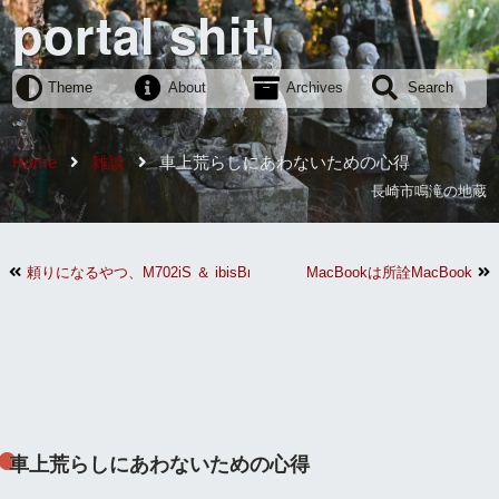
portal shit!
Theme
About
Archives
Search
Home
雑談
車上荒らしにあわないための心得
長崎市鳴滝の地蔵
頼りになるやつ、M702iS ＆ ibisBrowser
MacBookは所詮MacBook
車上荒らしにあわないための心得