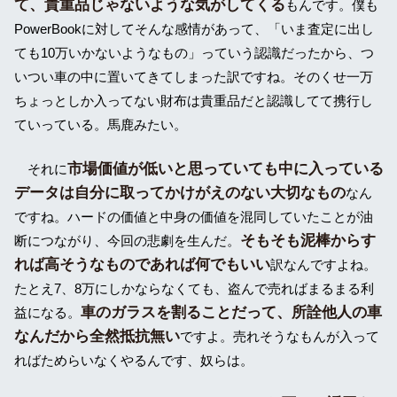
て、貴重品じゃないような気がしてくる
もんです。僕も
PowerBookに対してそんな感情があって、「いま査定に出し
ても10万いかないようなもの」っていう認識だったから、つ
いつい車の中に置いてきてしまった訳ですね。そのくせ一万
ちょっとしか入ってない財布は貴重品だと認識してて携行し
ていっている。馬鹿みたい。
市場価値が低いと思っていても中に入っている
それに
データは自分に取ってかけがえのない大切なもの
なん
ですね。ハードの価値と中身の価値を混同していたことが油
そもそも泥棒からす
断につながり、今回の悲劇を生んだ。
れば高そうなものであれば何でもいい
訳なんですよね。
たとえ7、8万にしかならなくても、盗んで売ればまるまる利
車のガラスを割ることだって、所詮他人の車
益になる。
なんだから全然抵抗無い
ですよ。売れそうなもんが入って
ればためらいなくやるんです、奴らは。