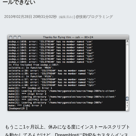
ールできない
2010年02月28日 20時31分02秒
| @
技術/プログラミング
(編集済み)
もうここ1ヶ月以上、休みになる度にインストールスクリプト
を動かしてるんだけど、DreamHostにPHPをカスタムインス