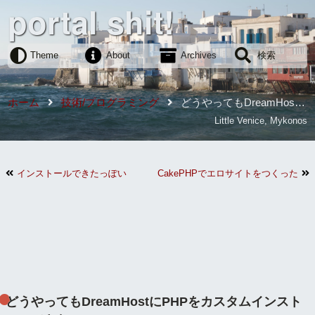
portal shit!
Theme
About
Archives
検索
ホーム
技術/プログラミング
どうやってもDreamHost
にPHPをカスタムインストールできない
Little Venice, Mykonos
インストールできたっぽい
CakePHPでエロサイトをつくった話
どうやってもDreamHostにPHPをカスタムインスト