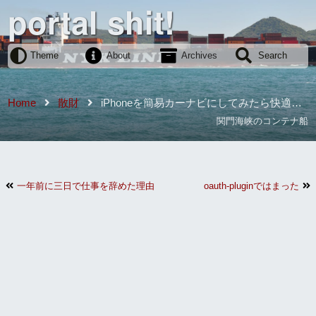
portal shit!
Theme
About
Archives
Search
Home
散財
iPhoneを簡易カーナビにしてみたら快適す
ぎて失禁しかけましたのでお知らせいたします
関門海峡のコンテナ船
一年前に三日で仕事を辞めた理由
oauth-pluginではまった