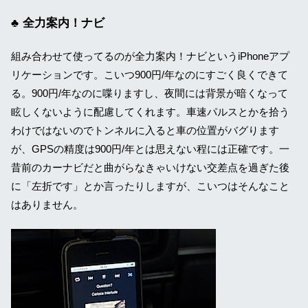
全力案内！ナビ
組み合わせて使ってるのが全力案内！ナビというiPhoneアプ
リケーションです。こいつ900円/年なのにすごく良くできて
る。900円/年なのに喋りますし、夜間には背景が暗くなって
眩しくないように配慮してくれます。車速パルスとかを拾う
わけではないのでトンネルに入ると車の位置がバグります
が、GPSの精度は900円/年とは思えない程には正確です。一
昔前のカーナビだと曲がらなきゃいけない交差点を過ぎた後
に「左折です」とか言ったりしますが、こいつはそんなこと
はありません。