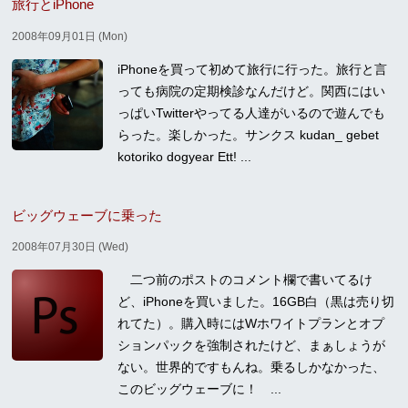
旅行とiPhone
2008年09月01日 (Mon)
iPhoneを買って初めて旅行に行った。旅行と言
っても病院の定期検診なんだけど。関西にはい
っぱいTwitterやってる人達がいるので遊んでも
らった。楽しかった。サンクス kudan_ gebet
kotoriko dogyear Ett! ...
ビッグウェーブに乗った
2008年07月30日 (Wed)
二つ前のポストのコメント欄で書いてるけ
ど、iPhoneを買いました。16GB白（黒は売り切
れてた）。購入時にはWホワイトプランとオプ
ションパックを強制されたけど、まぁしょうが
ない。世界的ですもんね。乗るしかなかった、
このビッグウェーブに！ ...