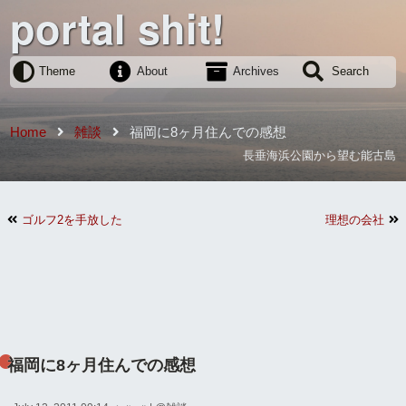
portal shit!
Theme
About
Archives
Search
Home
雑談
福岡に8ヶ月住んでの感想
長垂海浜公園から望む能古島
ゴルフ2を手放した
理想の会社
福岡に8ヶ月住んでの感想