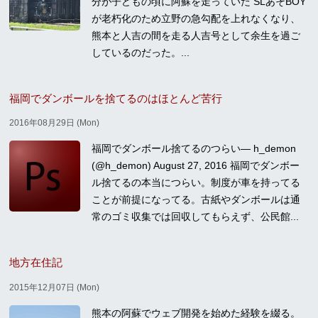
分が子どもの頃に阿蘇を走っていた SLあそBOY
が老朽化のため立野の急勾配を上れなくなり、
熊本と人吉の間を走る人吉号として余生を過ご
しているのだった。...
福岡でダンボールを捨てるのはほとんど苦行
2016年08月29日 (Mon)
福岡でダンボール捨てるのつらい— h_demon
(@h_demon) August 27, 2016 福岡でダンボー
ル捨てるの本当につらい。制度が車を持ってる
ことが前提になってる。古紙やダンボールは通
常のゴミ収集では回収してもらえず、公民館...
地方在住記
2015年12月07日 (Mon)
熊本の阿蘇でウェブ開発を始めた経験を綴る。