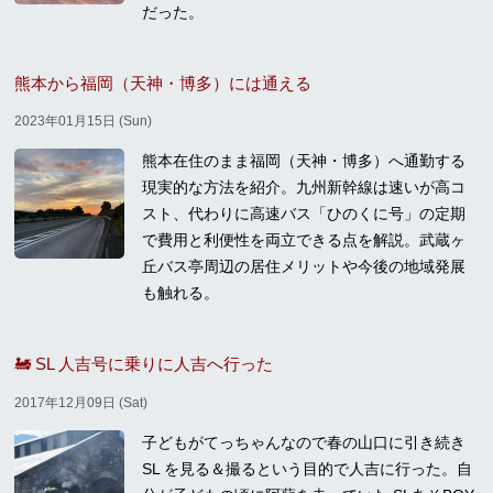
だった。
熊本から福岡（天神・博多）には通える
2023年01月15日 (Sun)
熊本在住のまま福岡（天神・博多）へ通勤する
現実的な方法を紹介。九州新幹線は速いが高コ
スト、代わりに高速バス「ひのくに号」の定期
で費用と利便性を両立できる点を解説。武蔵ヶ
丘バス亭周辺の居住メリットや今後の地域発展
も触れる。
🚂 SL 人吉号に乗りに人吉へ行った
2017年12月09日 (Sat)
子どもがてっちゃんなので春の山口に引き続き
SL を見る＆撮るという目的で人吉に行った。自