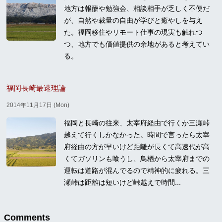
地方は報酬や勉強会、相談相手が乏しく不便だ
が、自然や裁量の自由が学びと癒やしを与え
た。福岡移住やリモート仕事の現実も触れつ
つ、地方でも価値提供の余地があると考えてい
る。
福岡長崎最速理論
2014年11月17日 (Mon)
福岡と長崎の往来、太宰府経由で行くか三瀬峠
越えて行くしかなかった。時間で言ったら太宰
府経由の方が早いけど距離が長くて高速代が高
くてガソリンも喰うし、鳥栖から太宰府までの
運転は道路が混んでるので精神的に疲れる。三
瀬峠は距離は短いけど峠越えで時間...
Comments