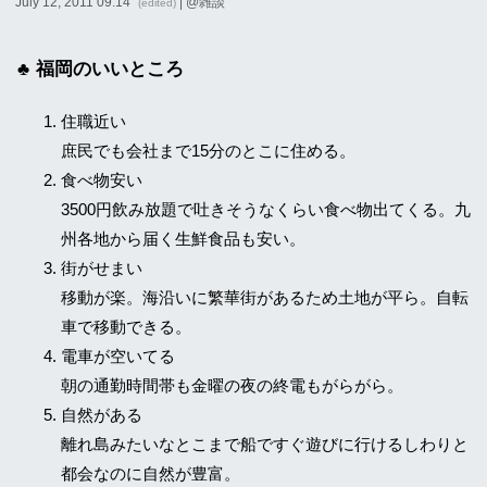
July 12, 2011 09:14
| @
雑談
(edited)
福岡のいいところ
住職近い
庶民でも会社まで15分のとこに住める。
食べ物安い
3500円飲み放題で吐きそうなくらい食べ物出てくる。九
州各地から届く生鮮食品も安い。
街がせまい
移動が楽。海沿いに繁華街があるため土地が平ら。自転
車で移動できる。
電車が空いてる
朝の通勤時間帯も金曜の夜の終電もがらがら。
自然がある
離れ島みたいなとこまで船ですぐ遊びに行けるしわりと
都会なのに自然が豊富。