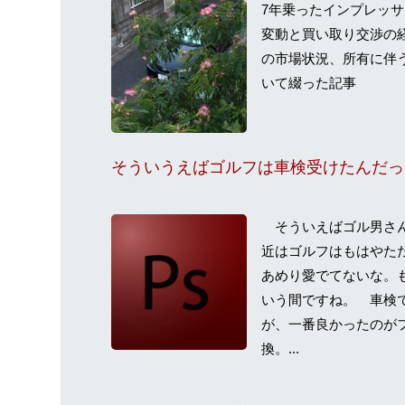
7年乗ったインプレッ
変動と買い取り交渉の
の市場状況、所有に伴
いて綴った記事
そういうえばゴルフは車検受けたんだっ
そういえばゴル男さん
近はゴルフはもはやた
あめり愛でてないな。
いう間ですね。 車検
が、一番良かったのが
換。...