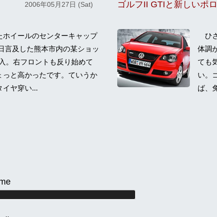
ゴルフII GTIと新しいポロ
2006年05月27日 (Sat)
ホイールのセンターキャップ
ひさ
日言及した熊本市内の某ショッ
体調
で購入。右フロントも反り始めて
ても
ょっと高かったです。ていうか
い。
ヤ穿い...
ば、免
me