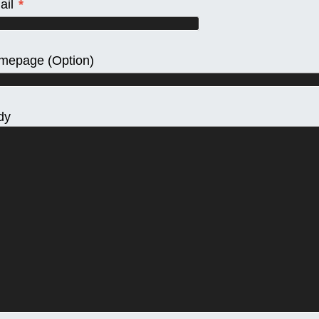
ail
*
mepage
(Option)
dy