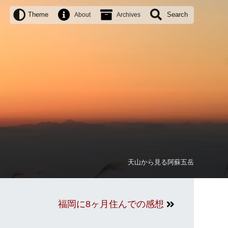
Theme
Search
About
Archives
天山から見る阿蘇五岳
福岡に8ヶ月住んでの感想