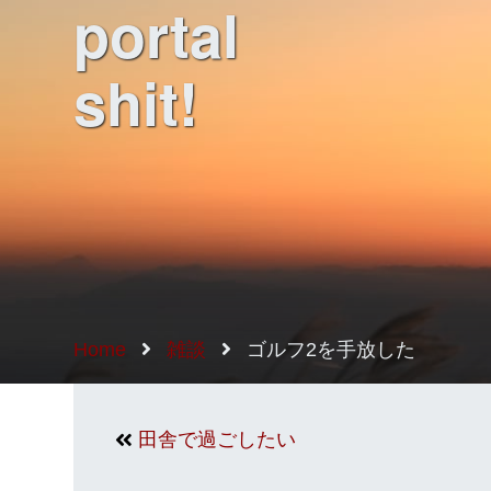
portal
shit!
Home
雑談
ゴルフ2を手放した
田舎で過ごしたい