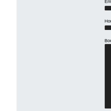
Em
Ho
Bo