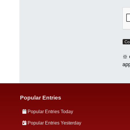
※ C
app
Popular Entries
Popular Entries Today
Popular Entries Yesterday