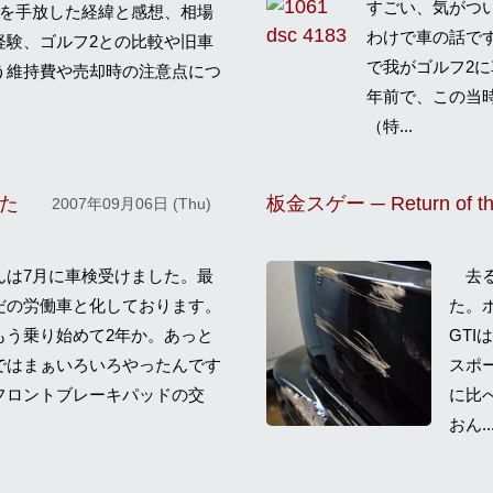
すごい、気がつ
サを手放した経緯と感想、相場
わけで車の話で
経験、ゴルフ2との比較や旧車
で我がゴルフ2に
う維持費や売却時の注意点につ
年前で、この当
（特...
た
板金スゲー ─ Return of th
2007年09月06日 (Thu)
は7月に車検受けました。最
去る
だの労働車と化しております。
た。
もう乗り始めて2年か。あっと
GT
ではまぁいろいろやったんです
スポ
フロントブレーキパッドの交
に比
おん..