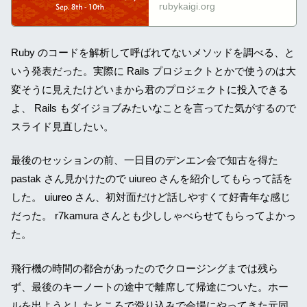
rubykaigi.org
Ruby のコードを解析して呼ばれてないメソッドを調べる、と
いう発表だった。実際に Rails プロジェクトとかで使うのは大
変そうに見えたけどいまから君のプロジェクトに投入できる
よ、 Rails もダイジョブみたいなことを言ってた気がするので
スライド見直したい。
最後のセッションの前、一日目のデンエン会で知古を得た
pastak さん見かけたので uiureo さんを紹介してもらって話を
した。 uiureo さん、初対面だけど話しやすくて好青年な感じ
だった。 r7kamura さんとも少ししゃべらせてもらってよかっ
た。
飛行機の時間の都合があったのでクロージングまでは残ら
ず、最後のキーノートの途中で離席して帰途についた。ホー
ルを出ようとしたところで滑り込みで会場にやってきた元同