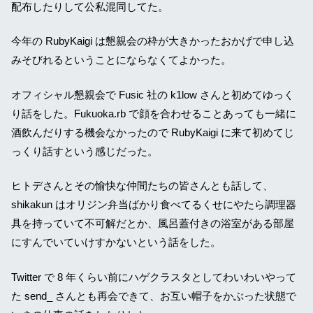
配布したりして公私混同してた。
今年の RubyKaigi は懇親会の枠が大きかったおかげで申し込
みそびれるということにならなくてよかった。
オフィシャル懇親会で Fusic 社の k1low さんと初めてゆっく
り話をした。Fukuoka.rb で顔を合わせることあっても一緒に
酒飲んだりする機会なかったので RubyKaigi に来て初めてじ
っくり話すという感じだった。
ヒトデさんとその愉快な仲間たちの皆さんとも話して、
shikakun はオリジン弁当ばかり食べてるくせにやたら調理器
具を持っていて不可解だとか、風呂蓋付きの浴室がある部屋
にすんでいていけすかないという話をした。
Twitter で 8 年くらい前にハゲクラスタとしてわいわいやって
た send_ さんとも再会できて、お互い帽子をかぶった状態で