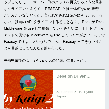
ップしてリモートサーバー側のクラスを再現するような異常
なクライアント多くて、 REST API とは一体何なのか状態
だ、みたいな話だった。言われてみれば確かにそうかもしれ
ない。独自の API クライアント作ることなく、 Rack が Rack
Middleware を use して拡張していくみたいに、 HTTP クライ
アントの側でも Middleware を use していくのがよい、そこで
Faraday ですよ、という話で、あ、 Faraday ってそういうこ
とを目的にしてたんだと膝を打った。
午前中最後の Chris Arcand 氏の発表が面白かった。
Deletion Driven
Development: Code to
delete code! -
September 8..10, Kyoto,
RubyKaigi 2016
Japan