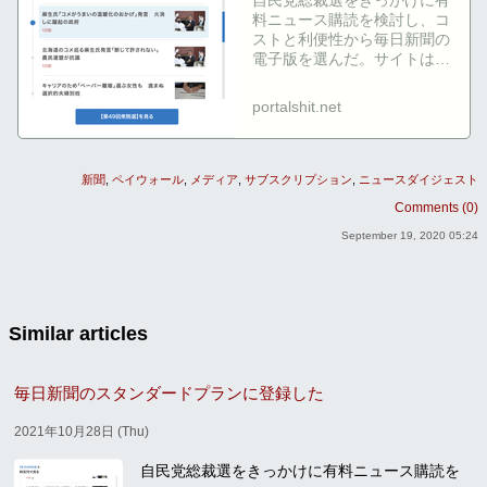
料ニュース購読を検討し、コ
ストと利便性から毎日新聞の
電子版を選んだ。サイトはモ
ダンで英数字の扱いやURLコ
ピーが改善され、検索・ブッ
portalshit.net
クマーク・時系列表示などウ
ェブならで...
新聞
ペイウォール
メディア
サブスクリプション
ニュースダイジェスト
Comments (0)
September 19, 2020 05:24
Similar articles
毎日新聞のスタンダードプランに登録した
2021年10月28日 (Thu)
自民党総裁選をきっかけに有料ニュース購読を