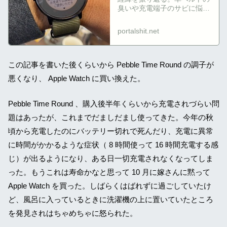
臭いや充電端子のサビに悩
み、ナイロンベルトに替えて
改善。Pebbleの買収とソフ
portalshit.net
ト更新停止の不安を抱えつ...
この記事を書いた後くらいから Pebble Time Round の調子が
悪くなり、 Apple Watch に買い換えた。
Pebble Time Round 、購入後半年くらいから充電されづらい問
題はあったが、これまでだましだまし使ってきた。今年の秋
頃から充電したのにバッテリー切れで死んだり、充電に異常
に時間がかかるような症状（ 8 時間使って 16 時間充電する感
じ）が出るようになり、ある日一切充電されなくなってしま
った。もうこれは寿命かなと思って 10 月に嫁さんに黙って
Apple Watch を買った。しばらくはばれずに過ごしていたけ
ど、風呂に入っているときに洗濯機の上に置いていたところ
を発見されはちゃめちゃに怒られた。