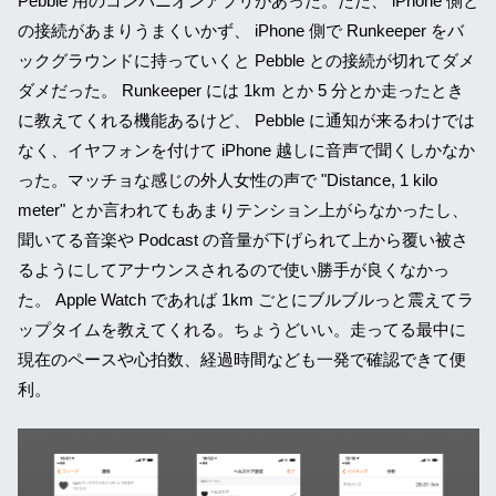
Pebble 用のコンパニオンアプリがあった。ただ、 iPhone 側と
の接続があまりうまくいかず、 iPhone 側で Runkeeper をバ
ックグラウンドに持っていくと Pebble との接続が切れてダメ
ダメだった。 Runkeeper には 1km とか 5 分とか走ったとき
に教えてくれる機能あるけど、 Pebble に通知が来るわけでは
なく、イヤフォンを付けて iPhone 越しに音声で聞くしかなか
った。マッチョな感じの外人女性の声で "Distance, 1 kilo
meter" とか言われてもあまりテンション上がらなかったし、
聞いてる音楽や Podcast の音量が下げられて上から覆い被さ
るようにしてアナウンスされるので使い勝手が良くなかっ
た。 Apple Watch であれば 1km ごとにブルブルっと震えてラ
ップタイムを教えてくれる。ちょうどいい。走ってる最中に
現在のペースや心拍数、経過時間なども一発で確認できて便
利。