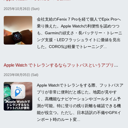
2025年10月26日 (Sun)
会社支給のFenix 7 Proを経て個人でEpix Proへ
乗り換えた。Apple Watchの利便性を認めつつ
も、Garminの頑丈さ・長バッテリー・トレーニ
ング支援・LEDフラッシュライトに価値を見出
した。COROSは軽量でトレーニング...
Apple Watch でトレランするならフットパスというアプリが便利
2023年08月05日 (Sat)
Apple Watchでトレランをする際、フットパスア
プリが非常に便利だと感じた。地図が見やす
く、高機能なナビゲーションやゴールタイム予
測が可能。特に登りの残り距離を確認できる機
能が役立つ。ただし、日本語訳の不備やGPXイ
ンポート時のルート変...