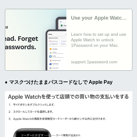
Use your Apple Watch
to unlock 1Password
on your Mac |
Learn how to set up and use
Apple Watch to unlock
1Password Support
1Password on your Mac.
support.1password.com
マスクつけたままパスコードなしで Apple Pay