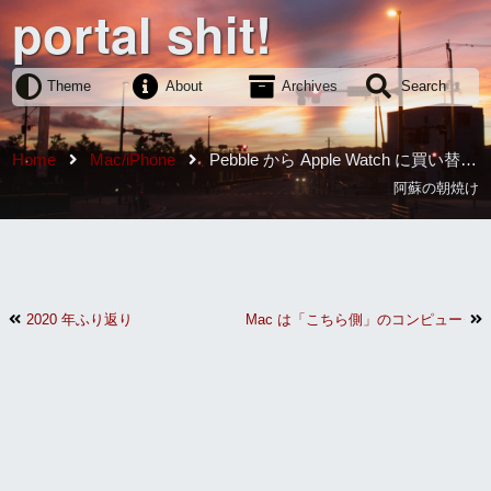
portal shit!
Theme
About
Archives
Search
Home
Mac/iPhone
Pebble から Apple Watch に買い替え
て生活が便利になった
阿蘇の朝焼け
2020 年ふり返り
Mac は「こちら側」のコンピュータ