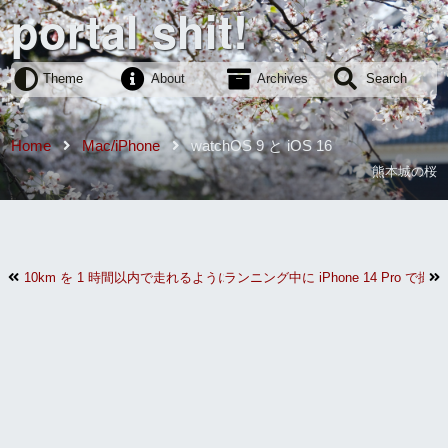
portal shit!
Theme
About
Archives
Search
Home
Mac/iPhone
watchOS 9 と iOS 16
熊本城の桜
10km を 1 時間以内で走れるようになった
ランニング中に iPhone 14 Pro で撮