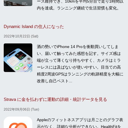
ース維持でき、10kmを平均5分台で走り1時間以
内を達成。ランニング継続で生活習慣も変化。
Dynamic Island の住人になった
2022年10月22日 (Sat)
酒の勢いでiPhone 14 Proを衝動買いしてしま
い、届いて触ってみた感想を記す。サイズ感は
端が立って薄くなり持ちやすく、カメラはミラ
ーレスには及ばないが使いやすい。目当ての高
精度2周波GPSはランニングの軌跡精度を大幅に
改善し自己ベスト...
Strava に金を払わずに運動の詳細・統計データを見る
2022年09月06日 (Tue)
Appleのフィットネスアプリは月ごとのグラフ表
示がなく、詳細な分析ができない。HealthFitを