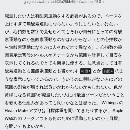
jp/guide/watch/apd30fa26bb4/9.0/watchos/9.0 ）
減量したい人は有酸素運動をする必要があるので、ペースを
上げすぎて無酸素運動にならないようにしないといけない
が、心拍数を数字で見せられてもそれが自分にとっての有酸
素運動なのか無酸素運動なのかはわからない（どの心拍数か
ら無酸素運動になるかは人それぞれで異なる）。心拍数の範
囲表示は普段のヘルスケアデータから範囲を計算して目安を
表示してくれるのでとても簡単に使える。注意点としては有
酸素運動とも無酸素運動とも書かれず
とか
のよ
範囲3
範囲4
うな表示になっているのでこういうのに興味がない人はどの
範囲の割合が増えれば良いかわからないかもしれない。色が
黄緑になる範囲3が減量したい人には最適ゾーンだということ
を教える仕組みがあっても良いかなとは思った。 Withings の
Health Mate アプリは目標体重を聞いてきたりするが、 Apple
Watch のワークアウトも何のために運動したいのか（目標）
を聞いてもよいかも。