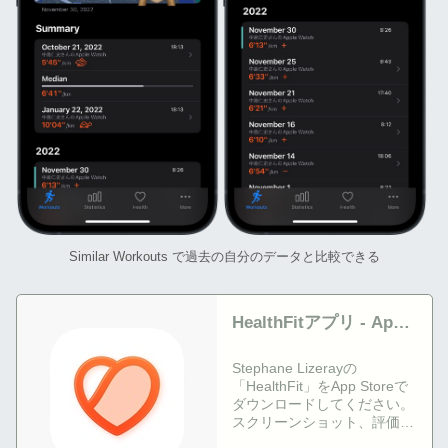
Similar Workouts で過去の自分のデータと比較できる
HealthFitアプリ - App
Store
Stephane Lizerayの
「HealthFit」をApp Storeで
ダウンロードしてください。
スクリーンショット、評価と
レビュー、ユーザのヒント、