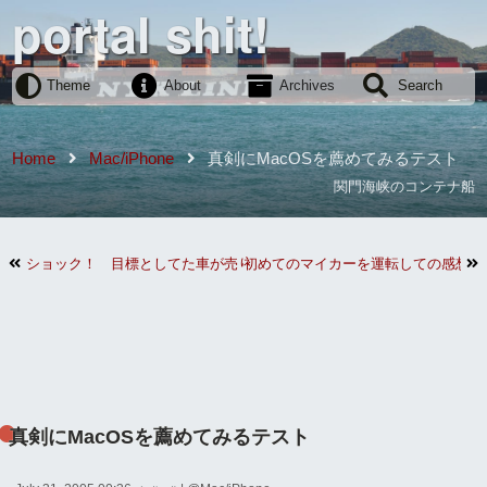
portal shit!
Theme
About
Archives
Search
Home
Mac/iPhone
真剣にMacOSを薦めてみるテスト
関門海峡のコンテナ船
ショック！ 目標としてた車が売りに出されるなんて
初めてのマイカーを運転しての感想
真剣にMacOSを薦めてみるテスト