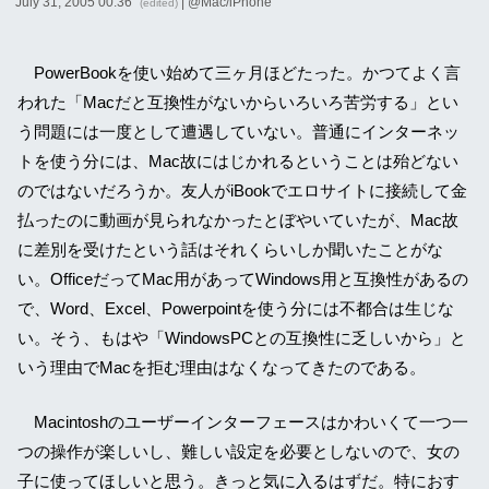
July 31, 2005 00:36
| @
Mac/iPhone
(edited)
PowerBookを使い始めて三ヶ月ほどたった。かつてよく言
われた「Macだと互換性がないからいろいろ苦労する」とい
う問題には一度として遭遇していない。普通にインターネッ
トを使う分には、Mac故にはじかれるということは殆どない
のではないだろうか。友人がiBookでエロサイトに接続して金
払ったのに動画が見られなかったとぼやいていたが、Mac故
に差別を受けたという話はそれくらいしか聞いたことがな
い。OfficeだってMac用があってWindows用と互換性があるの
で、Word、Excel、Powerpointを使う分には不都合は生じな
い。そう、もはや「WindowsPCとの互換性に乏しいから」と
いう理由でMacを拒む理由はなくなってきたのである。
Macintoshのユーザーインターフェースはかわいくて一つ一
つの操作が楽しいし、難しい設定を必要としないので、女の
子に使ってほしいと思う。きっと気に入るはずだ。特におす