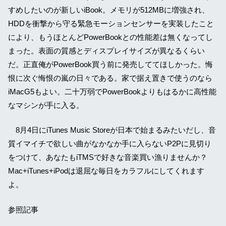
すめしたいのが新しいiBook。メモリが512MBに増強され、
HDDを衝撃から守る緊急モーションセンサーを実装したこと
により、もうほとんどPowerBookとの性能差は無くなってし
まった。表面の質感とディスプレイサイズが異なるくらい
だ。正直俺がPowerBook買う前に発売しててほしかった。悔
恨に次ぐ悔恨の嵐の日々である。家で据え置きで使うのなら
iMacG5もよい。二十万弱でPowerBookよりもはるかに高性能
なマシンが手に入る。
8月4日にiTunes Music Storeが日本で始まるみたいだし、音
質イマイチで欲しい曲がなかなか手に入らないP2Pに見切り
をつけて、あなたもiTMSで好きな音楽買い漁りませんか？
Mac+iTunes+iPodは退屈な毎日をカラフルにしてくれます
よ。
参照記事