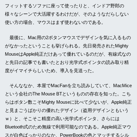
フィットするソファに座って使ったりと、インドア野郎の
様々なシーンで大活躍するわけだが、そのようなだらしない
使い方の場合、マウスはまず使わないのである。
最後に、Mac用の2ボタンマウスでデザインを気に入るもの
がなかったということも挙げられる。先日発売されたMighty
MouseはApple純正だけあって優れているのだが、有線式なの
と先日の記事でも書いたとおり光学式ポインタの読み取り精
度がイマイチらしいため、導入を見送った。
そんななか、本屋でMacFanを立ち読みしていて、MacMice
という会社のThe Mouse BTというものの存在を知った。こち
らはボタン数こそMighty Mouseに比べて少ないが、Apple純正
と見まごうばかりの優れたデザイン（盗用デザインともいう
ｗ）と、そこそこ精度の高い光学式ポインタ、さらには
Bluetooth式のため無線で利用可能なのである。Apple純正マウ
スが白色ばっかりのなか、PowerBookの色とマッチするシル