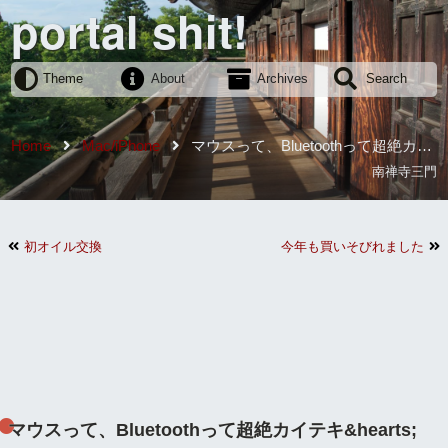
portal shit!
Theme
About
Archives
Search
Home
Mac/iPhone
マウスって、Bluetoothって超絶カイ
テキ&hearts;
南禅寺三門
初オイル交換
今年も買いそびれました
マウスって、Bluetoothって超絶カイテキ&hearts;