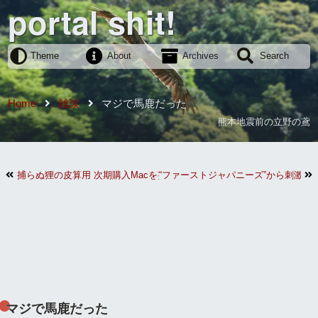
portal shit!
Theme
About
Archives
Search
Home
雑談
マジで馬鹿だった
熊本地震前の立野の鳶
捕らぬ狸の皮算用 次期購入Macを妄想
“ファーストジャパニーズ”から刺激を
マジで馬鹿だった