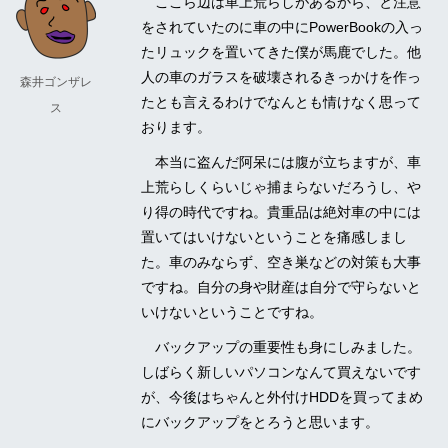
ここら辺は車上荒らしがあるから、と注意
をされていたのに車の中にPowerBookの入っ
たリュックを置いてきた僕が馬鹿でした。他
人の車のガラスを破壊されるきっかけを作っ
森井ゴンザレ
たとも言えるわけでなんとも情けなく思って
ス
おります。
本当に盗んだ阿呆には腹が立ちますが、車
上荒らしくらいじゃ捕まらないだろうし、や
り得の時代ですね。貴重品は絶対車の中には
置いてはいけないということを痛感しまし
た。車のみならず、空き巣などの対策も大事
ですね。自分の身や財産は自分で守らないと
いけないということですね。
バックアップの重要性も身にしみました。
しばらく新しいパソコンなんて買えないです
が、今後はちゃんと外付けHDDを買ってまめ
にバックアップをとろうと思います。