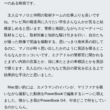
ーのある映画です。
主人公マノロと仲間の取材チームの仕事ぶりも良いです
ね。テレビ局の報道局に入りたい学生さんなんかが見ると結
構楽しめると思います。警察と格闘しながらスピーディーに
取材をこなし、取材対象と知的な駆け引きを行い、自分たち
が撮った映像で世論を煽動する。思いっきり南米系の顔して
るのに、マノロが時々思い出したかのように英語を喋るとこ
ろもなんかカッコいいです。エクアドルの警察官に聞かれる
とまずい内容の言葉とか、頭に来たときの卑猥語とかを英語
で喋ります。主人公のいらだちなど気分の変化を伝える上で
効果的な手法だと思いました。
Mac使い的には、カメラマンのイバンが、マリファナを吸
いながら撮影した動画をPowerBookで編集するシーンに萌え
ました。懐かしき我がPowerBook G4、今頃どこで何をしてい
るのかしらん。