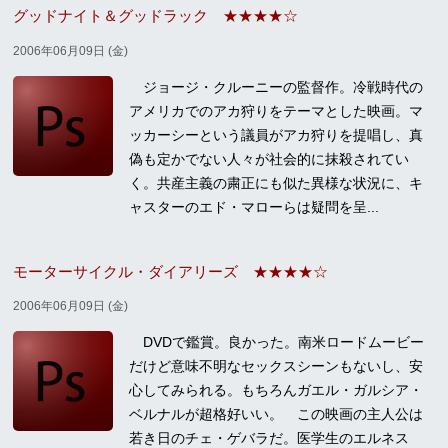
グッドナイト＆グッドラック ★★★★☆
2006年06月09日 (金)
ジョージ・クルーニーの監督作。冷戦時代の
アメリカでのアカ狩りをテーマとした映画。マ
ッカーシーという議員がアカ狩りを提唱し、真
偽も定かでない人々が社会的に抹殺されてい
く。共産主義の粛正にも似た異様な状況に、キ
ャスターのエド・マローらは疑問を呈...
モーターサイクル・ダイアリーズ ★★★★☆
2006年06月09日 (金)
DVDで鑑賞。良かった。南米ロードムービー
だけど意味不明なセックスシーンもないし、安
心してみられる。もちろんガエル・ガルシア・
ベルナルが超格好いい。 この映画の主人公は
若き日のチェ・ゲバラだ。医学生のエルネス