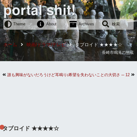
portal shit!
Theme
About
Archives
検索
ホーム
映画/ドラマ/テレビ
タブロイド ★★★★☆
長崎市鳴滝の地蔵
誰も興味がないだろうけど耳鳴りの話
希望を失わないことの大切さ ─ 12月
タブロイド ★★★★☆