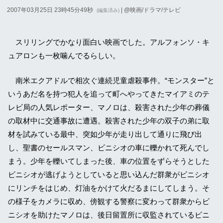
2007年03月25日 23時45分49秒
| @
映画/ドラマ/テレビ
(編集済み)
スリリングでかなり面白い映画でした。アルフォンソ・キ
ュアロンも一枚噛んでるらしい。
南米エクアドルで相次ぐ連続児童虐殺事件。“モンスター”と
いうあだ名を持つ犯人を追って町へやってきたマイアミのテ
レビ局の人気レポーター、マノロは、殺害された少年の葬儀
の取材中に交通事故に遭遇。殺害された少年の双子の弟に取
材を試みている最中、突如少年が走り出して通りに飛び出
し、聖書のセールスマン、ビニシオの車に轢かれて死んでし
まう。少年を轢いてしまった後、車の位置をずらそうとした
ビニシオが逃げようとしていると思い込んだ群衆がビニシオ
にリンチをはじめ、灯油をかけて火だるまにしてしまう。そ
の様子をカメラに収め、傍観する警察に変わって群衆からビ
ニシオを助けたマノロは、後日留置所に収監されているビニ