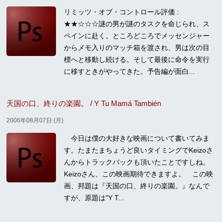
リミッツ・オブ・コントロール評価 :
★★☆☆☆謎の男が謎のタスクを命じられ、ス
ペインに赴く。ところどころでメッセンジャー
からメモ入りのマッチ箱を渡され、男は次の目
標へと移動し続ける。そして最後に命令を実行
に移すときがやってきた。予告編が面白...
天国の口、終りの楽園。 / Y Tu Mamá También
2006年08月07日 (月)
今日は僕の大好きな映画について書いてみま
す。たまたまちょうど良いタイミングでKeizoさ
んからトラックバックも頂いたことですしね。
Keizoさん、この映画期待できますよ。 この映
画、邦題は『天国の口、終りの楽園。』なんで
すが、原題は"Y T...