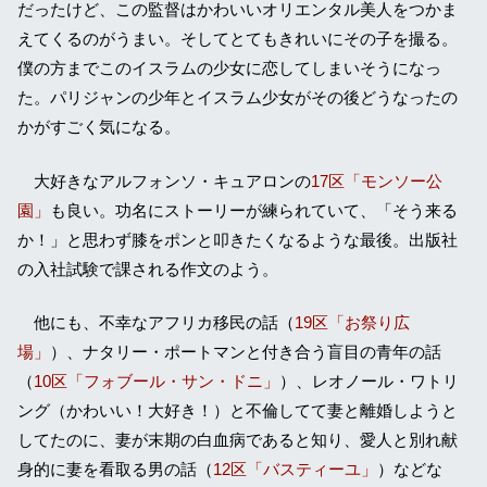
だったけど、この監督はかわいいオリエンタル美人をつかま
えてくるのがうまい。そしてとてもきれいにその子を撮る。
僕の方までこのイスラムの少女に恋してしまいそうになっ
た。パリジャンの少年とイスラム少女がその後どうなったの
かがすごく気になる。
大好きなアルフォンソ・キュアロンの
17区「モンソー公
園」
も良い。功名にストーリーが練られていて、「そう来る
か！」と思わず膝をポンと叩きたくなるような最後。出版社
の入社試験で課される作文のよう。
他にも、不幸なアフリカ移民の話（
19区「お祭り広
場」
）、ナタリー・ポートマンと付き合う盲目の青年の話
（
10区「フォブール・サン・ドニ」
）、レオノール・ワトリ
ング（かわいい！大好き！）と不倫してて妻と離婚しようと
してたのに、妻が末期の白血病であると知り、愛人と別れ献
身的に妻を看取る男の話（
12区「バスティーユ」
）などな