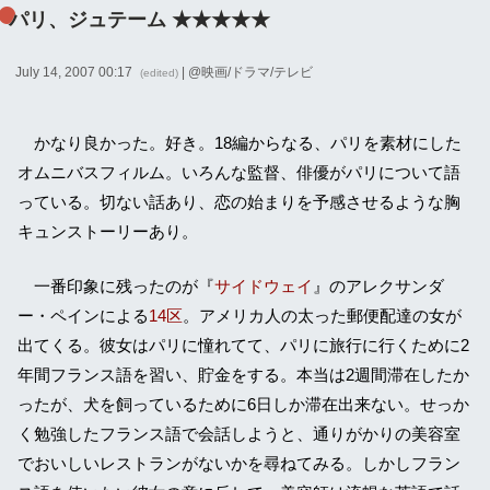
パリ、ジュテーム ★★★★★
July 14, 2007 00:17
| @
映画/ドラマ/テレビ
(edited)
かなり良かった。好き。18編からなる、パリを素材にした
オムニバスフィルム。いろんな監督、俳優がパリについて語
っている。切ない話あり、恋の始まりを予感させるような胸
キュンストーリーあり。
一番印象に残ったのが『
サイドウェイ
』のアレクサンダ
ー・ペインによる
14区
。アメリカ人の太った郵便配達の女が
出てくる。彼女はパリに憧れてて、パリに旅行に行くために2
年間フランス語を習い、貯金をする。本当は2週間滞在したか
ったが、犬を飼っているために6日しか滞在出来ない。せっか
く勉強したフランス語で会話しようと、通りがかりの美容室
でおいしいレストランがないかを尋ねてみる。しかしフラン