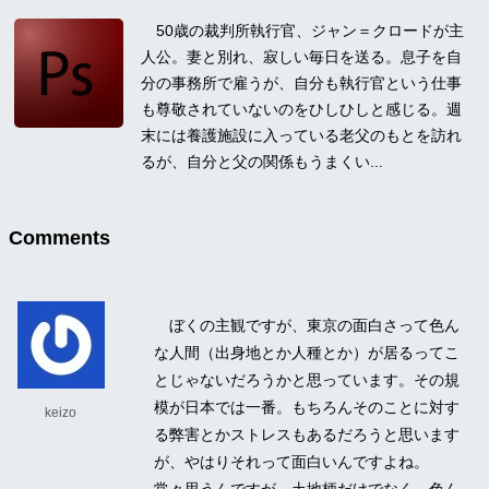
50歳の裁判所執行官、ジャン＝クロードが主
人公。妻と別れ、寂しい毎日を送る。息子を自
分の事務所で雇うが、自分も執行官という仕事
も尊敬されていないのをひしひしと感じる。週
末には養護施設に入っている老父のもとを訪れ
るが、自分と父の関係もうまくい...
Comments
ぼくの主観ですが、東京の面白さって色ん
な人間（出身地とか人種とか）が居るってこ
とじゃないだろうかと思っています。その規
模が日本では一番。もちろんそのことに対す
keizo
る弊害とかストレスもあるだろうと思います
が、やはりそれって面白いんですよね。
常々思うんですが、土地柄だけでなく、色ん