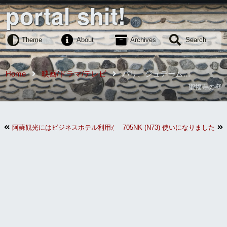
portal shit!
Theme
About
Archives
Search
Home
映画/ドラマ/テレビ
パリ、ジュテーム
★★★★★
聖福寺の壁
阿蘇観光にはビジネスホテル利用が最適？
705NK (N73) 使いになりました