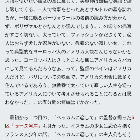
ス語を使いたい彼女の意に反して、美容師は流暢な英語で話
し返してくる。一人で食事をとったあとサルトルの墓を訪れ
るが、一緒に眠るボーヴォワールの名前の読み方が分から
ず、ボリヴァルとかなんとか読んでしまう。この辺りの描写
がすごく切ない。太っていて、ファッションがださくて、恋
人はおらず犬しか家族がいない、教養のない寂しい女。これ
って典型的なヨーロッパ人のアメリカ人観なんじゃないかと
思った。ヨーロッパ人はきっとこんな風にアメリカ人をバカ
にして見てるんだろうなぁ、って。監督のペインはアメリカ
人だけど。パリについての映画で、アメリカの田舎に数多く
住んでいるであろう、無教養で太っていて寂しい人生を送っ
ているアメリカ人について考えさせられることになるとは思
わなかった。この五分間の短編はでかかった。
最初から二つ目の、『ベッカムに恋して』の監督が撮った
5
区「セーヌ河岸」
も良かった。イスラムの少女に恋心を抱く
フランス人少年の話。『ベッカムに恋して』の主人公もそう