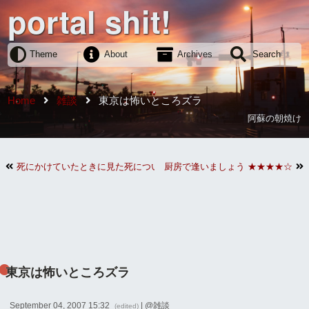
portal shit!
Theme
About
Archives
Search
Home
雑談
東京は怖いところズラ
阿蘇の朝焼け
死にかけていたときに見た死についての映画
厨房で逢いましょう ★★★★☆
東京は怖いところズラ
September 04, 2007 15:32
| @
雑談
(edited)