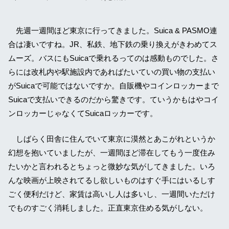
先週一週間ほど東京に行ってきました。Suica & PASMO連
合は凄いですね。JR、私鉄、地下鉄の乗り換えがきわめてス
ムーズ。バスにもSuicaで乗れるってのは感動ものでした。さ
らには改札内や駅施設内であればたいていの買い物の支払い
がSuicaで可能ではないですか。自販機やコインロッカーまで
Suicaで支払いできるのだから驚きです。ていうかもはやコイ
ンロッカーじゃなくてSuicaロッカーです。
しばらく田舎に住んでいて東京に漠然とあこがれというか
幻想を抱いていましたが、一週間ほど滞在してもう一度住み
たいかと言われるとちょっと微妙な気がしてきました。いろ
んな映画が上映されてるし欲しいものはすぐ手にはいるしす
ごく便利だけど、家賃は高いし人は多いし、一週間いただけ
でものすごく消耗しました。正直東京住める気がしない。