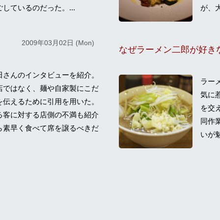
しているのだった。...
が、大
2009年03月02日 (Mon)
なぜラーメン二郎が好き
田さんのインタビューを紹介。
ラー
店ではなく、麺や自家製にこだ
気に
を伝えるために引用を用いた。
を交
る客に対する店側の不満も紹介
同作
ら素早く食べて席を譲るべきだ
いが