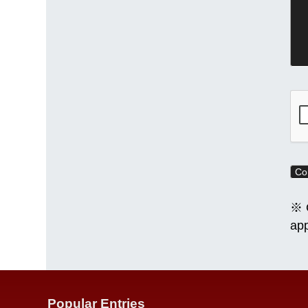
※ C
app
Popular Entries