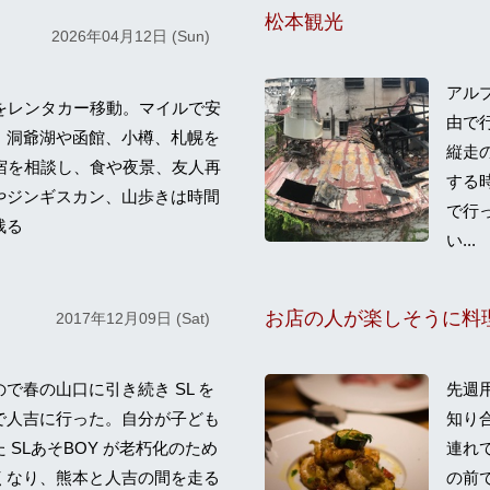
松本観光
2026年04月12日 (Sun)
アル
道をレンタカー移動。マイルで安
由で
、洞爺湖や函館、小樽、札幌を
縦走
程と宿を相談し、食や夜景、友人再
する
やジンギスカン、山歩きは時間
で行
残る
い...
2017年12月09日 (Sat)
で春の山口に引き続き SL を
先週用
で人吉に行った。自分が子ども
知り合
 SLあそBOY が老朽化のため
連れ
くなり、熊本と人吉の間を走る
の前