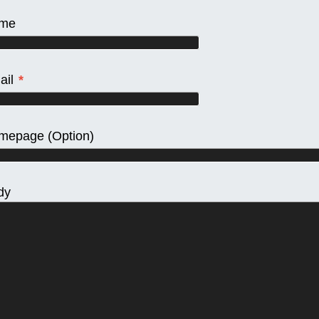
me
ail
*
mepage
(Option)
dy