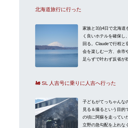
北海道旅行に行った
家族と3泊4日で北海
く良いホテルを確保し
回る。Claudeで行
会を楽しむ一方、余市
足らずで叶わず反省が
🚂 SL 人吉号に乗りに人吉へ行った
子どもがてっちゃんなの
見る＆撮るという目的
の頃に阿蘇を走っていた
立野の急勾配を上れな