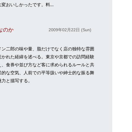
変おいしかったです。料...
なのか
2009年02月22日 (Sun)
メン二郎の味や量、脂だけでなく店の独特な雰囲
惹かれた経緯を述べる。東京や京都での訪問経験
え、食券や並び方など客に求められるルールと共
業的な空気、人前での平等扱いや紳士的な振る舞
魅力と描写する。