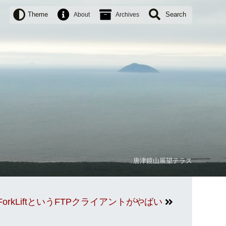
Theme
Search
About
Archives
唐津鏡山展望テラス
ForkLiftというFTPクライアントがやばい