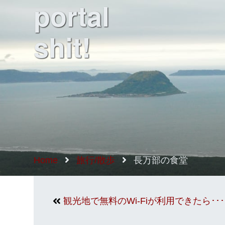
portal
shit!
Home
旅行/散歩
長万部の食堂
観光地で無料のWi-Fiが利用できたら･･･