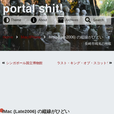
portal shit!
Theme
About
Archives
Search
Home
Mac/iPhone
iMac (Late2006) の縦線がひどい
長崎市鳴滝の地蔵
シンガポール国立博物館
ラスト・キング・オブ・スコットラン
iMac (Late2006) の縦線がひどい