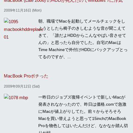
MacBook (Late 2006) のHDDが死んだのでWindows 7に浮気
2009年11月16日 (Mon)
朝、職場でMacを起動してメールチェックをし
ようとしたら椅子のきしむような音が聞こえて
きて、「誰だよHDDからこんなやばい音させて
んの」と思ったら自分でした。自宅のMacは
Time Machineで外付けHDDにバックアップとっ
てるのですが、...
MacBook Proポチった
2009年09月12日 (Sat)
一昨日のジョブズ復帰イベントで新しいMacが
発表されなかったので、昨日は価格.comで急激
にMacが値上がりしてた。前々からそろそろ
Macを買い替えようと思って15inchのMacBook
Proを物色してはいたんだけど、なかなか踏ん切
りが付...