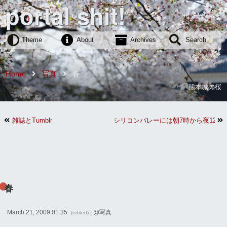
portal shit!
Theme
About
Archives
Search
Home
写真
春
熊本城の桜
雑誌とTumblr
シリコンバレーには朝7時から夜12
春
March 21, 2009 01:35
| @
写真
(edited)