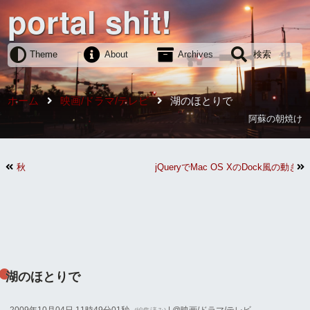
portal shit!
Theme
About
Archives
検索
ホーム
映画/ドラマ/テレビ
湖のほとりで
阿蘇の朝焼け
秋
jQueryでMac OS XのDock風の動き
湖のほとりで
2009年10月04日 11時49分01秒
| @
映画/ドラマ/テレビ