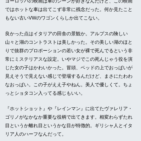
ヨーロッパの映画は車のシーンが好きなんだけど、この映画
ではホットな車は出てこず非常に残念だった。何か見たこと
もない古いVWのワゴンくらしか出てこない。
良かった点はイタリアの田舎の景観か。アルプスの険しい
山々と湖のコントラストは美しかった。その美しい湖のほと
りで抜群のプロポーションの若い女が裸で死んでるという非
常にミステリアスな設定。いやマジでこの死んじゃう役を演
じた女の子はかわいかった。冒頭、ベッドの上でおっぱいが
見えそうで見えない感じで登場するんだけど、まさにたわわ
なおっぱい。この子がええ子やねん。美人で優しくて。ちょ
っとショタコン入ってる感じもいい。
『ホットショット』や『レインマン』に出てたヴァレリア・
ゴリノがなかなか重要な役柄で出てきます。相変わらずたれ
目というか離れ目というかな目が特徴的。ギリシャ人とイタ
リア人のハーフなんだって。