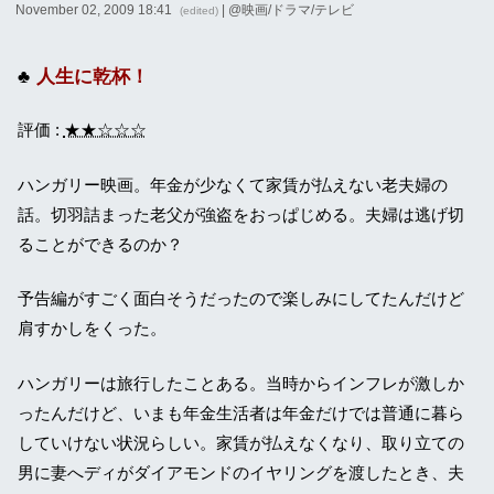
November 02, 2009 18:41
| @
映画/ドラマ/テレビ
(edited)
人生に乾杯！
評価 :
★★☆☆☆
ハンガリー映画。年金が少なくて家賃が払えない老夫婦の
話。切羽詰まった老父が強盗をおっぱじめる。夫婦は逃げ切
ることができるのか？
予告編がすごく面白そうだったので楽しみにしてたんだけど
肩すかしをくった。
ハンガリーは旅行したことある。当時からインフレが激しか
ったんだけど、いまも年金生活者は年金だけでは普通に暮ら
していけない状況らしい。家賃が払えなくなり、取り立ての
男に妻へディがダイアモンドのイヤリングを渡したとき、夫