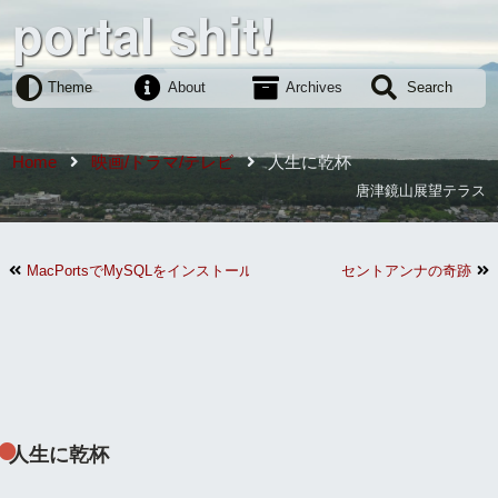
portal shit!
Theme
About
Archives
Search
Home
映画/ドラマ/テレビ
人生に乾杯
唐津鏡山展望テラス
MacPortsでMySQLをインストールしようとして苦戦
セントアンナの奇跡
人生に乾杯