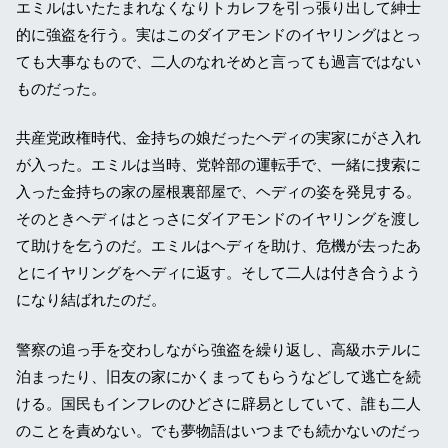
エミルはいたたまれなくなりトカレフを引っ張り出して紳士
的に強盗を行う。実はこのダイアモンドのイヤリングはとっ
ても大事なもので、二人のなれそめと言っても過言ではない
ものだった。
共産党政権時代、金持ちの娘だったヘディの実家にがさ入れ
が入った。エミルは当時、党幹部の運転手で、一緒に捜索に
入った金持ちの家の屋根裏部屋で、ヘディの姿を発見する。
そのときヘディはとっさにダイアモンドのイヤリングを渡し
て助けを乞うのだ。エミルはヘディを助け、危機が去ったあ
とにイヤリングをヘディに返す。そして二人は付き合うよう
になり結ばれたのだ。
警察の追っ手を交わしながら強盗を繰り返し、高級ホテルに
泊まったり、旧友の家にかくまってもらうなどして逃亡を続
ける。国民もインフレのひどさに辟易としていて、誰も二人
のことを責めない。でも夢物語はいつまでも続かないのだっ