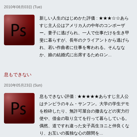
2010年08月03日 (Tue)
新しい人生のはじめかた評価 : ★★★☆☆あら
すじ主人公はアメリカ人の中年のコンポーザ
ー。妻子に逃げられ、一人で仕事だけを生き甲
斐に暮らすが、長年のクライアントから逃げら
れ、若い作曲者に仕事を奪われる。そんなな
か、娘の結婚式に出席するためロン...
息もできない
2010年05月23日 (Sun)
息もできない評価 : ★★★★★あらすじ主人公
はチンピラのキム・サンフン。大学の学生デモ
を粉砕したり、無許可屋台の撤去などの実力行
使や、借金の取り立てを行って暮らしている。
偶然、道ですれ違った女子高生ヨニと仲良くな
り、お互いの孤独な心の隙間を...