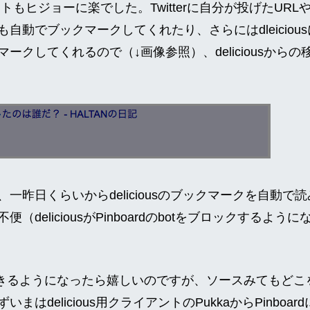
もヒジョーに楽でした。Twitterに自分が投げたURLや自分
も自動でブックマークしてくれたり、さらにはdleicio
マークしてくれるので（↓画像参照）、deliciousから
一昨日くらいからdeliciousのブックマークを自動で
（deliciousがPinboardのbotをブロックするよ
ストできるようになったら嬉しいのですが、ソースみてもど
まはdelicious用クライアントのPukkaからPinboa