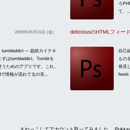
ろPHP
て、..
deliciousのHTMLフィー
2009年05月15日 (金)
umbladdict — 超絶カイテキ
自己紹
tumbladdict。Tumblrを
もの
キに使うためのアプリです。これ、
発見し
rdで情報が流れてるの見...
feeds 
まねっこしてアカウント取ってみました。 Pukkaから