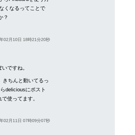
できなくなるってことで
か？
0年02月10日 18時21分20秒
いっぽいですね。
機能、きちんと動いてるっ
eliciousにポスト
う流れで使ってます。
0年02月11日 07時09分07秒