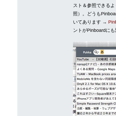
スト＆参照できるよ
照）。どうもPinboa
いてあります →
Pin
ントがPinboard