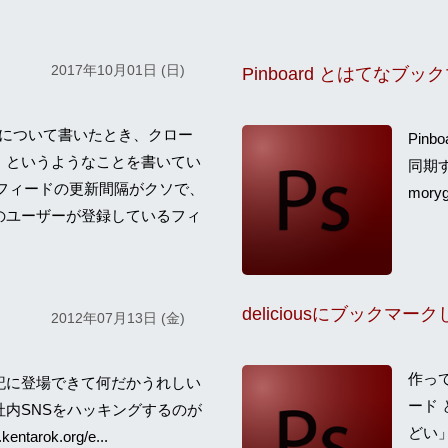
2017年10月01日 (日)
Pinboard とはてなブ
ader について書いたとき、クロー
Pin
、というようなことを書いてい
同期す
der はフィードの更新間隔がクソで、
moryg
のユーザーが登録しているフィ
2012年07月13日 (金)
作って
記に登場できて何だかうれしい
ード
社内SNSをハッキングするのが
どい
ntarok.org/e...