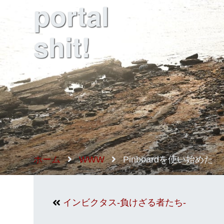
portal
shit!
ホーム
WWW
Pinboardを使い始めた
インビクタス‐負けざる者たち‐