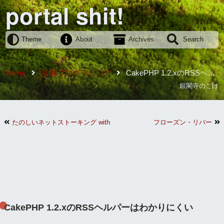
portal shit!
Theme
About
Archives
Search
Home
技術/プログラミング
CakePHP 1.2.xのRSSヘル
パーはわかりにくい
銀閣寺のこけ
たのしいネットストーキング with Ruby
フローズン・リバー
CakePHP 1.2.xのRSSヘルパーはわかりにくい