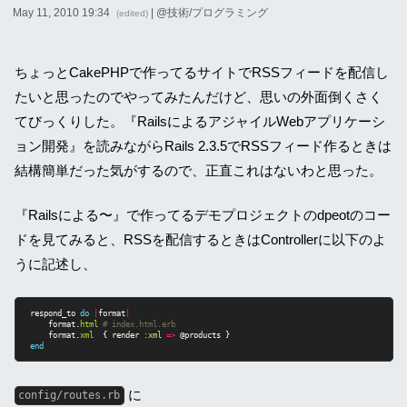
May 11, 2010 19:34
| @
技術/プログラミング
(edited)
ちょっとCakePHPで作ってるサイトでRSSフィードを配信し
たいと思ったのでやってみたんだけど、思いの外面倒くさく
てびっくりした。『RailsによるアジャイルWebアプリケーシ
ョン開発』を読みながらRails 2.3.5でRSSフィード作るときは
結構簡単だった気がするので、正直これはないわと思った。
『Railsによる〜』で作ってるデモプロジェクトのdpeotのコー
ドを見てみると、RSSを配信するときはControllerに以下のよ
うに記述し、
respond_to
do
|
format
|
format
.
html
# index.html.erb
format
.
xml
{
render
:xml
=>
@products
}
end
に
config/routes.rb