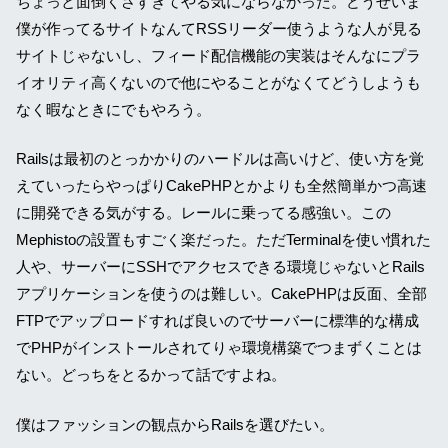
ちょっと面倒くさすぎてやる気にならなかった。どうせいま
僕が作ってるサイトなんてRSSリーダー使うような人が見る
サイトじゃないし、フィード配信機能の実装はそんなにプラ
イオリティ高くないので他にやることがなくてどうしようも
なく暇なときにでもやろう。
Railsは最初のとっかかりのハードルは高いけど、使い方を覚
えていったらやっぱりCakePHPとかよりも全然簡単かつ高速
に開発できる気がする。レールに乗ってる感強い。この
Mephistoの設置もすごく楽だった。ただTerminalを使い慣れた
人や、サーバーにSSHでアクセスできる環境じゃないとRails
アプリケーションを使うのは難しい。CakePHPは反面、全部
FTPでアップロードすれば良いのでサーバーに標準的な構成
でPHPがインストールされてりゃ環境構築でつまずくことは
ない。どっちをとるかって話ですよね。
僕はファッションの観点からRailsを選びたい。