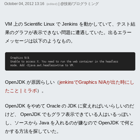
October 04, 2012 13:16
| @
技術/プログラミング
(edited)
VM 上の Scientific Linux で Jenkins を動かしていて、テスト結
果のグラフが表示できない問題に遭遇していた。出るエラー
メッセージは以下のようなもの。
Graphics N/A

Unable to access X. You need to run the web container in the headless

mode. Add -Djava.awt.headless=true to VM.
OpenJDK が原因らしい（
jenkinsでGraphics N/Aが出た時にし
たこと | ミラボ
）。
OpenJDK をやめて Oracle の JDK に変えればいいらしいのだ
けど、 OpenJDK でもグラフ表示できている人はいるっぽい
し、ソースから Java を入れるのが嫌なので OpenJDK で何と
かする方法を探していた。