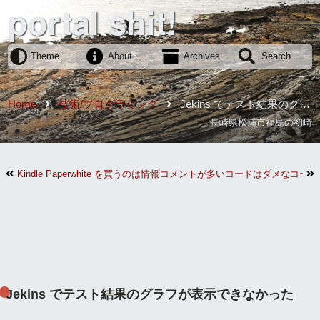
portal shit!
Theme
About
Archives
Search
Home
技術/プログラミング
Jekins でテスト結果のグラ
フが表示できなかった
長崎県松浦市福島の初崎
Kindle Paperwhite を買うのは情報弱者
コメントが多いコードはダメなコード
Jekins でテスト結果のグラフが表示できなかった