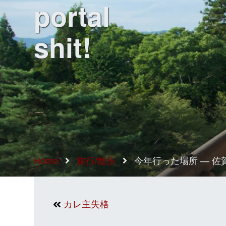
portal
shit!
Home
旅行/散歩
今年行った場所 — 佐
カレ主失格