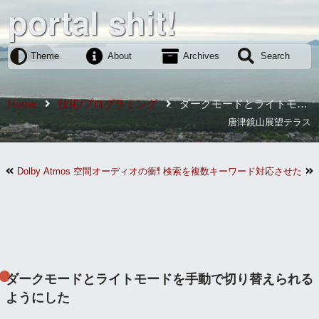
portal shit!
Theme
About
Archives
Search
Home
技術/プログラミング
ダークモードとライトモー
ドを手動で切り替えられるようにした
唐津鏡山展望テラス
Dolby Atmos 空間オーディオの衝撃
検索を複数キーワード対応させた
ダークモードとライトモードを手動で切り替えられる
ようにした