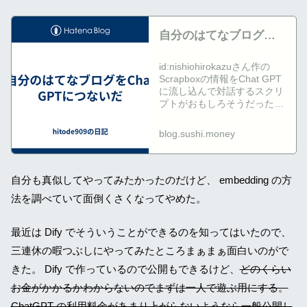
場合 >>> Kozanebaって何？
回答できません。
自分のはてなブログを
Chat GPTにつないだ -
id:nishiohirokazuさん作の
hitode909の日記
Scrapboxの情報をChat GPT
に流し込んで対話するスクリ
プトがおもしろそうだったの
で動かして遊んでみていた。
自分のScrapboxをChatGPT
blog.sushi.money
につないだ - 西尾泰和の
Scrapbox自分のScrapboxか
らおすすめサウナを案内して
もらえた。おもしろい。自分
自分も真似してやってみたかったのだけど、 embedding の方
のはてなブログとも対話した
法を調べていて面倒くさくなってやめた。
い。
https://t.co/7L51YPVURe
pic.twitter.com/ijVXEFDXGl—
最近は Dify でそういうことができるのを知ってはいたので、
趣味はマリンスポーツです
三連休の暇つぶしにやってみたところまぁまぁ面白いのがで
(@hitode909) 2023年3月10
日 自分はScrapboxよりはて
きた。 Dify で作っているので公開もできるけど、
どのくらい
なブログのほうをよく書いて
お金がかかるかわからないのでまずは一人で遊ぶ用にする。
るので、当然はて…
ChatGPT の利用料金があまり上がらないようなら一般公開し