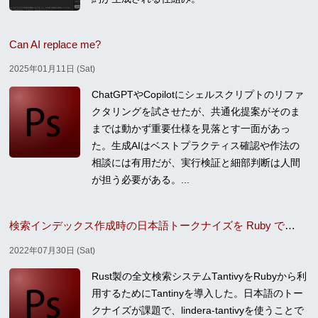
Can AI replace me?
2025年01月11日 (Sat)
ChatGPTやCopilotにシェルスクリプトのリファ
クタリングを試させたが、共通化提案がそのま
までは動かず重要仕様を見落とす一面があっ
た。生成AIはベストプラクティス確認や作法の
相談には有用だが、実行検証と細部判断は人間
が担う必要がある。...
検索インデックス作成時の日本語トークナイズを Ruby で行うように変更
2022年07月30日 (Sat)
Rust製の全文検索システムTantivyをRubyから利
用するためにTantinyを導入した。日本語のトー
クナイズが課題で、lindera-tantivyを使うことで