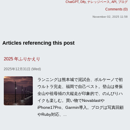
ChatGPT
Dify
ナレッジベース
API
ブログ
Comments (0)
November 02, 2025 11:58
Articles referencing this post
2025 年ふりかえり
2025年12月31日 (Wed)
ランニングは熊本城で泥試合、ボルケーノで初
ウルトラ完走、福岡で自己ベスト。登山は脊振
全山や祖母傾の大縦走が印象的で、のんびりハ
イクも楽しむ。買い物でNovablastや
iPhone17Pro、Garmin導入。ブログは写真回顧
やRuby対応、...