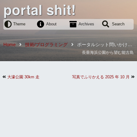
portal shit!
Theme
About
Archives
Search
Home
技術/プログラミング
ポータルシット問いかけ君
を作った
長垂海浜公園から望む能古島
大濠公園 30km 走
写真でふりかえる 2025 年 10 月