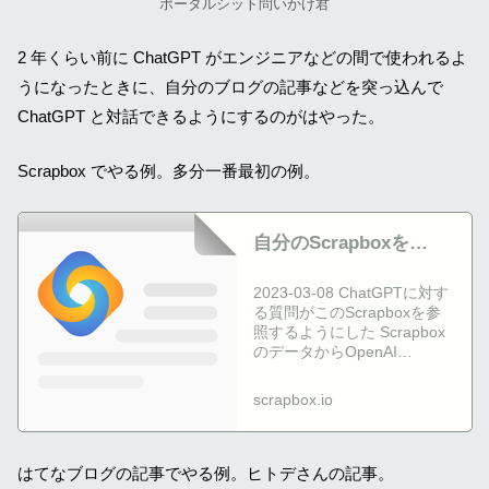
ポータルシット問いかけ君
2 年くらい前に ChatGPT がエンジニアなどの間で使われるよ
うになったときに、自分のブログの記事などを突っ込んで
ChatGPT と対話できるようにするのがはやった。
Scrapbox でやる例。多分一番最初の例。
自分のScrapboxを
ChatGPTにつないだ -
2023-03-08 ChatGPTに対す
西尾泰和の外部脳
る質問がこのScrapboxを参
照するようにした Scrapbox
のデータからOpenAI
Embedding APIで埋め込みベ
クトルを作る クエリー文章
scrapbox.io
に関連のある文書をベクトル
検索で見つける その文書を
OpenAI ChatGPT APIへのプ
ロンプトに埋め込む
はてなブログの記事でやる例。ヒトデさんの記事。
Scrapboxを参照していない