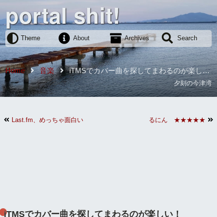
portal shit!
Theme
About
Archives
Search
Home
音楽
iTMSでカバー曲を探してまわるのが楽し
い！
夕刻の今津湾
Last.fm、めっちゃ面白い
るにん ★★★★★
iTMSでカバー曲を探してまわるのが楽しい！