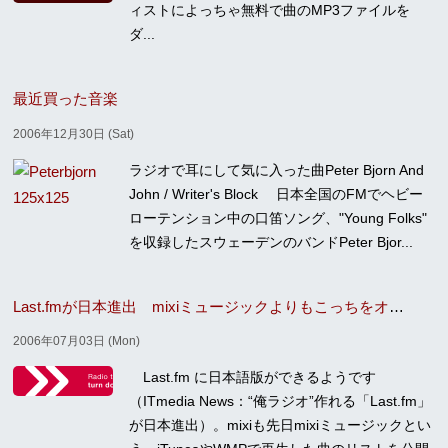
ィストによっちゃ無料で曲のMP3ファイルを
ダ...
最近買った音楽
2006年12月30日 (Sat)
ラジオで耳にして気に入った曲Peter Bjorn And
John / Writer's Block 日本全国のFMでヘビー
ローテンション中の口笛ソング、"Young Folks"
を収録したスウェーデンのバンドPeter Bjor...
Last.fmが日本進出 mixiミュージックよりもこっちをオススメ
2006年07月03日 (Mon)
Last.fm に日本語版ができるようです
（ITmedia News：“俺ラジオ”作れる「Last.fm」
が日本進出）。mixiも先日mixiミュージックとい