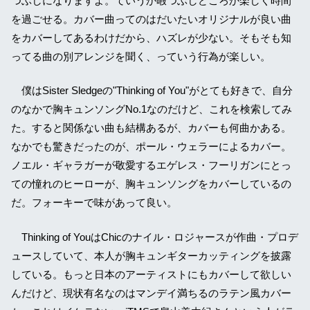
つぶしになりますよ。ていうか暇つぶしどころか楽しく時間
を過ごせる。カバー曲ってのはだいたいオリジナルが良い曲
をカバーしてあるわけだから、ハズレが少ない。そもそも知
ってる曲の別アレンジを聞く、っていう行為が楽しい。
僕はSister Sledgeの"Thinking of You"がとても好きで、自分
のなかで胸キュンソングNo.1なのだけど、これを検索してみ
た。すると関係ない曲も結構あるが、カバーも何曲かある。
なかでも驚きだったのが、ポール・ウェラーによるカバー。
ノエル・ギャラガーが敬愛するエゲレス・フーリガンにとっ
ての憧れのヒーローが、胸キュンソングをカバーしているの
だ。フォーキーで味があって良い。
Thinking of YouはChicのナイル・ロジャースが作曲・プロデ
ュースしていて、本人が胸キュンギターカッティングを披露
している。もっと日本のアーティストにもカバーして欲しい
んだけど、現状有名なのはマンデイ満ちるのラテン風カバー