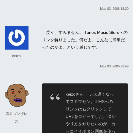
May 03, 2006 18:20
度々、すみません。iTunes Music Storeへの
リンク解りました。何だよ、こんなに簡単だ
ったのかよ。という感じです。
keizo
May 03, 2006 22:49
keizoさん レス遅くなっ
てスミマセン。iTMSへの
リンクは右クリックして
森井ゴンザレ
URLをコピーでした。僕が
ス
やり方を知りたいのが、カ
ッコイイボタン画像を使っ