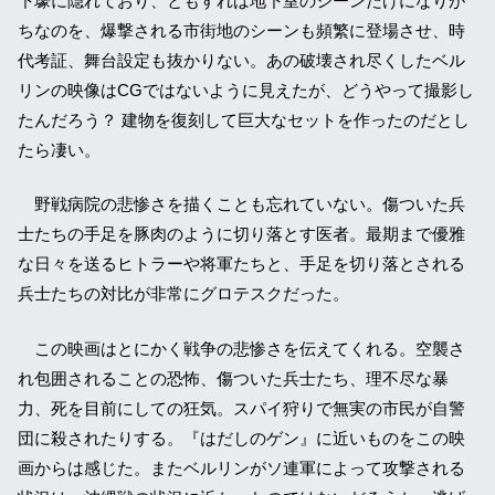
下壕に隠れており、ともすれば地下室のシーンだけになりが
ちなのを、爆撃される市街地のシーンも頻繁に登場させ、時
代考証、舞台設定も抜かりない。あの破壊され尽くしたベル
リンの映像はCGではないように見えたが、どうやって撮影し
たんだろう？ 建物を復刻して巨大なセットを作ったのだとし
たら凄い。
野戦病院の悲惨さを描くことも忘れていない。傷ついた兵
士たちの手足を豚肉のように切り落とす医者。最期まで優雅
な日々を送るヒトラーや将軍たちと、手足を切り落とされる
兵士たちの対比が非常にグロテスクだった。
この映画はとにかく戦争の悲惨さを伝えてくれる。空襲さ
れ包囲されることの恐怖、傷ついた兵士たち、理不尽な暴
力、死を目前にしての狂気。スパイ狩りで無実の市民が自警
団に殺されたりする。『はだしのゲン』に近いものをこの映
画からは感じた。またベルリンがソ連軍によって攻撃される