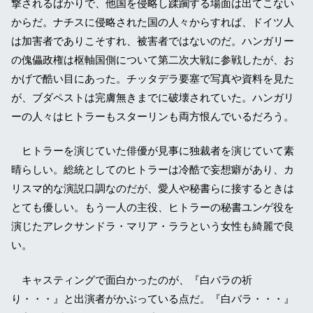
撃されるばかりで、他国を侵略し蹂躙する場面は出てこない
からだ。ナチスに侵略された国の人々からすれば、ドイツ人
は加害者でありこそすれ、被害者ではないのだ。ハンガリー
の傀儡政権は枢軸国側について第二次大戦に参戦したが、お
かげで酷い目にあった。チッタデラ要塞で写真や資料を見た
が、ブダペストは完膚無きまでに破壊されていた。ハンガリ
ーの人々はヒトラーもスターリンも両方恨んでいるだろう。
ヒトラーを演じていた俳優が見事に独裁者を演じていて素
晴らしい。総統としてのヒトラーは冷酷で妄想癖があり、カ
リスマ的な演説口調なのだが、愛人や秘書らに接するときは
とても優しい。もう一人の主役、ヒトラーの秘書ユンゲ役を
演じたアレクサンドラ・マリア・ララという女性も綺麗で良
い。
キャスティングで面白かったのが、『白バラの祈
り・・・』と出演者がかぶっている点だ。『白バラ・・・』