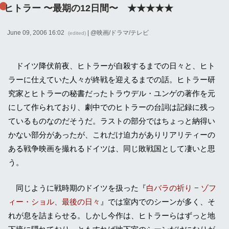
ヒトラー 〜最期の12日間〜 ★★★★★
June 09, 2006 16:02
| @
映画/ドラマ/テレビ
(edited)
ドイツ降伏前夜、ヒトラーが自殺するまでの日々と、ヒト
ラーに仕えていた人々が終戦を迎えるまでの話。ヒトラー研
究家とヒトラーの秘書だったトラウデル・ユンゲの著作を元
にして作られており、劇中でのヒトラーの台詞は記録に残っ
ているものなのだそうだ。ラストの部分ではちょっと納得い
かない部分があったが、これだけ迫力がありリアリティーの
ある戦争映画を撮れるドイツは、同じ敗戦国として凄いと思
う。
同じように戦時期のドイツを扱った『
白バラの祈り − ゾフ
ィー・ショル、最後の日々
』では室内でのシーンが多く、そ
れが息を詰まらせる。しかし今作は、ヒトラーらはずっと地