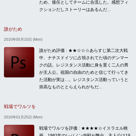
ため、後任としてチームに合流した。感想フィ
クションだしストーリーはあるんだ...
誰がため
2010年05月10日 (Mon)
誰がため評価 : ★★☆☆☆あらすじ第二次大戦
中、ナチスドイツに占領されてた頃のデンマー
クの話。レジスタンス活動に身を置く二人の男
が主人公。祖国の自由のためと信じて行ってき
た活動が実は…。レジスタンス活動っていうと
崇高なものととらえられがちだ...
戦場でワルツを
2010年01月25日 (Mon)
戦場でワルツを評価 : ★★★★☆イスラエル映
画。1982年のレバノン内戦が舞台。主人公は19