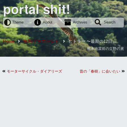
portal shit!
Theme
About
Archives
Search
Home
映画/ドラマ/テレビ
ヒトラー 〜最期の12日
間〜 ★★★★★
熊本地震前の立野の鳶
モーターサイクル・ダイアリーズ ★★★★☆
昔の「春樹」に会いたい