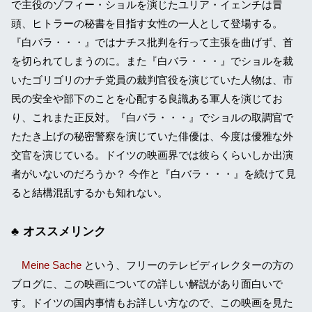
で主役のゾフィー・ショルを演じたユリア・イェンチは冒
頭、ヒトラーの秘書を目指す女性の一人として登場する。
『白バラ・・・』ではナチス批判を行って主張を曲げず、首
を切られてしまうのに。また『白バラ・・・』でショルを裁
いたゴリゴリのナチ党員の裁判官役を演じていた人物は、市
民の安全や部下のことを心配する良識ある軍人を演じてお
り、これまた正反対。『白バラ・・・』でショルの取調官で
たたき上げの秘密警察を演じていた俳優は、今度は優雅な外
交官を演じている。ドイツの映画界では彼らくらいしか出演
者がいないのだろうか？ 今作と『白バラ・・・』を続けて見
ると結構混乱するかも知れない。
オススメリンク
Meine Sache
という、フリーのテレビディレクターの方の
ブログに、この映画についての詳しい解説があり面白いで
す。ドイツの国内事情もお詳しい方なので、この映画を見た