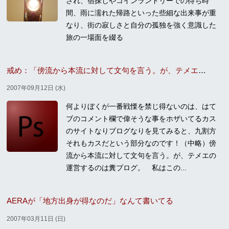
され、宿探しやコインランドリーでの待ち時
間、雨に濡れた帰路といった些細な出来事が重
なり、街の寂しさと自分の孤独を強く意識した
旅の一場面を綴る
戒め：「傍流から本流に対して文句を言う。が、テメエの運営するのは糞ブログ」
2007年09月12日 (水)
何よりぼくが一番戦慄を禁じ得ないのは、はて
ブのコメント欄で偉そうな事をホザいてるカス
のサイトなりブログなりを見てみると、九割方
それもカスだという部分なのです！（中略）傍
流から本流に対して文句を言う。が、テメエの
運営するのは糞ブログ。 私はこの...
AERAが「地方出身が得なのだ」なんて書いてる
2007年03月11日 (日)