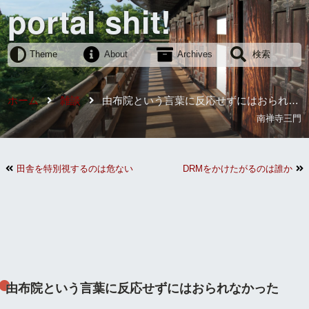
portal shit!
Theme
About
Archives
検索
ホーム
雑談
由布院という言葉に反応せずにはおられな
かった
南禅寺三門
田舎を特別視するのは危ない
DRMをかけたがるのは誰か
由布院という言葉に反応せずにはおられなかった