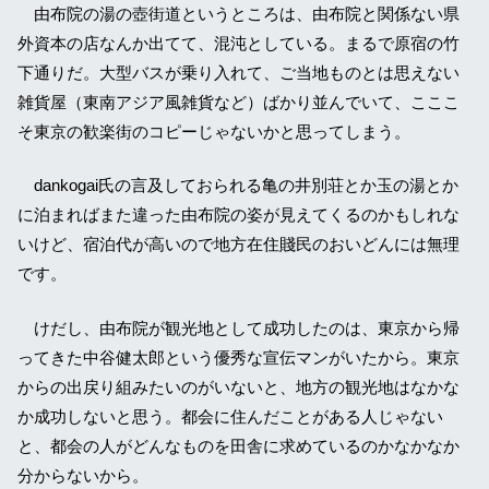
由布院の湯の壺街道というところは、由布院と関係ない県
外資本の店なんか出てて、混沌としている。まるで原宿の竹
下通りだ。大型バスが乗り入れて、ご当地ものとは思えない
雑貨屋（東南アジア風雑貨など）ばかり並んでいて、こここ
そ東京の歓楽街のコピーじゃないかと思ってしまう。
dankogai氏の言及しておられる亀の井別荘とか玉の湯とか
に泊まればまた違った由布院の姿が見えてくるのかもしれな
いけど、宿泊代が高いので地方在住賤民のおいどんには無理
です。
けだし、由布院が観光地として成功したのは、東京から帰
ってきた中谷健太郎という優秀な宣伝マンがいたから。東京
からの出戻り組みたいのがいないと、地方の観光地はなかな
か成功しないと思う。都会に住んだことがある人じゃない
と、都会の人がどんなものを田舎に求めているのかなかなか
分からないから。