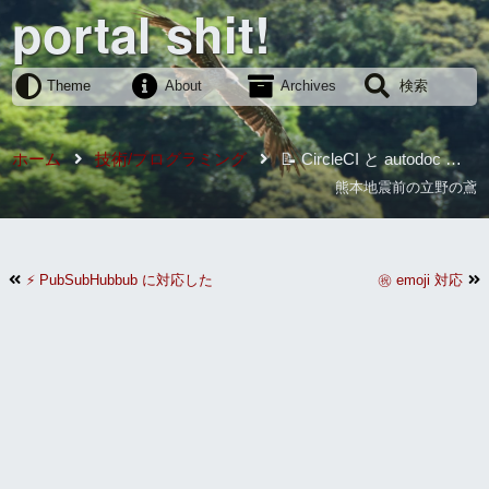
portal shit!
Theme
About
Archives
検索
ホーム
技術/プログラミング
📝 CircleCI と autodoc で
Rails API のドキュメントを自動更新
熊本地震前の立野の鳶
⚡️ PubSubHubbub に対応した
㊗️ emoji 対応