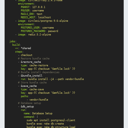
-
image
:
circleci/ruby:2.4.1-node
environment
:
PGHOST
:
127.0.0.1
PGUSER
:
username
RAILS_ENV
:
test
REDIS_HOST
:
localhost
-
image
:
circleci/postgres:9.6-alpine
environment
:
POSTGRES_USER
:
username
POSTGRES_PASSWORD
:
pasword
-
image
:
redis:3.2-alpine
jobs
:
build
:
<<
:
*shared
steps
:
-
checkout
# Restore bundle cache
-
&restore_cache
type
:
cache-restore
key
:
app-{{ checksum "Gemfile.lock" }}
# Bundle install dependencies
-
&bundle_install
run
:
bundle install -j4 --path vendor/bundle
# Store bundle cache
-
&save_cache
type
:
cache-save
key
:
app-{{ checksum "Gemfile.lock" }}
paths
:
-
vendor/bundle
# Database setup
-
&db_setup
run
:
name
:
Database Setup
command
:
|
sudo apt install postgresql-client
bundle exec rake db:create
bundle exec rake db:structure:load