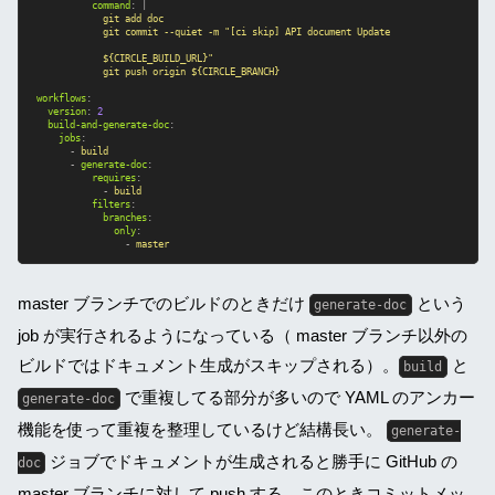
command
:
|
git add doc
git commit --quiet -m "[ci skip] API document Update
${CIRCLE_BUILD_URL}"
git push origin ${CIRCLE_BRANCH}
workflows
:
version
:
2
build-and-generate-doc
:
jobs
:
-
build
-
generate-doc
:
requires
:
-
build
filters
:
branches
:
only
:
-
master
master ブランチでのビルドのときだけ
という
generate-doc
job が実行されるようになっている（ master ブランチ以外の
ビルドではドキュメント生成がスキップされる）。
と
build
で重複してる部分が多いので YAML のアンカー
generate-doc
機能を使って重複を整理しているけど結構長い。
generate-
ジョブでドキュメントが生成されると勝手に GitHub の
doc
master ブランチに対して push する。このときコミットメッ