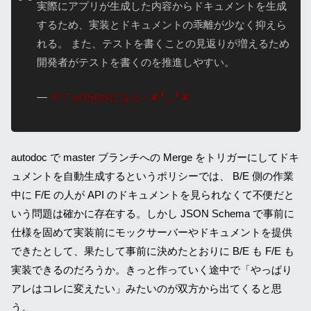
実際にアプリが生成した内容からドキュメントを生成
するため、実装とドキュメントの乖離が少なく抑えら
れる。 また、テストを書くことの見返りが増えるため
開発者がテストを書くのを推進しやすい。
—
全てがJSONになる - ✘╹◡╹✘
autodoc で master ブランチへの Merge をトリガーにしてドキ
ュメントを自動生成するというポリシーでは、 B/E 側の作業
中に F/E の人が API のドキュメントを見られなくて不便だと
いう問題は確かに存在する。しかし JSON Schema で事前に
仕様を固めて実装前にモックサーバーやドキュメントを提供
できたとして、果たして事前に決めたとおりに B/E も F/E も
実装できるのだろうか。きっと作っていく途中で「やっぱり
アレはコレに変えたい」みたいのが双方から出てくると思
う。