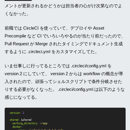
メントが更新されるかどうかは担当者の心がけ次第なのでよ
くなかった。
前職では CircleCI を使っていて、デプロイや Asset
Precompile など CI でいろいろやるのが当たり前だったので、
Pull Request が Merge されたタイミングでドキュメント生成
するように .circleci.yml をカスタマイズしてた。
いま仕事しに行ってるところでは .circleci/config.yml を
version 2 にしていて、 version 2 からは workflow の概念が導
入されたので、頑張ってシェルスクリプトで条件分岐させた
りする必要がなくなった。 .circleci/config.yml は以下のような
感じになってる。
version
:
2
shared
:
&shared
working_directory
:
~/app
docker
: