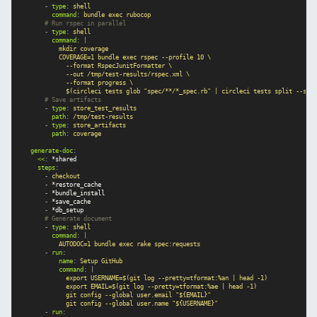
-
type
:
shell
command
:
bundle exec rubocop
# Run rspec in parallel
-
type
:
shell
command
:
|
mkdir coverage
COVERAGE=1 bundle exec rspec --profile 10 \
--format RspecJunitFormatter \
--out /tmp/test-results/rspec.xml \
--format progress \
$(circleci tests glob "spec/**/*_spec.rb" | circleci tests split --spli
# Save artifacts
-
type
:
store_test_results
path
:
/tmp/test-results
-
type
:
store_artifacts
path
:
coverage
generate-doc
:
<<
:
*shared
steps
:
-
checkout
-
*restore_cache
-
*bundle_install
-
*save_cache
-
*db_setup
# Generate document
-
type
:
shell
command
:
|
AUTODOC=1 bundle exec rake spec:requests
-
run
:
name
:
Setup GitHub
command
:
|
export USERNAME=$(git log --pretty=tformat:%an | head -1)
export EMAIL=$(git log --pretty=tformat:%ae | head -1)
git config --global user.email "${EMAIL}"
git config --global user.name "${USERNAME}"
-
run
: