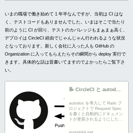
いまの職場で働き始めて 1 年半なんですが、当初は CI はな
く、テストコードもありませんでした。いまはそこで当たり
前のように CI が回り、テストのカバレッジもまぁまぁ高く、
デプロイは CircleCI 経由でじゃんじゃん行われるような状況
となっております。新しく会社に入った人も GitHub の
Organization に入ってもらえたらその瞬間から deploy 実行で
きます。具体的な話は昔書いてますのでよかったらご覧下さ
い。
📝 CircleCI と autodoc
で Rails API のドキュ
autodoc を導入して Rails プ
メントを自動更新
ロジェクトで Request Spec
を書くと自動的にドキュメン
トが更新されるようにした。
autodoc 自体は前々職の頃か
ら利用していて大変お世話...
portalshit.net