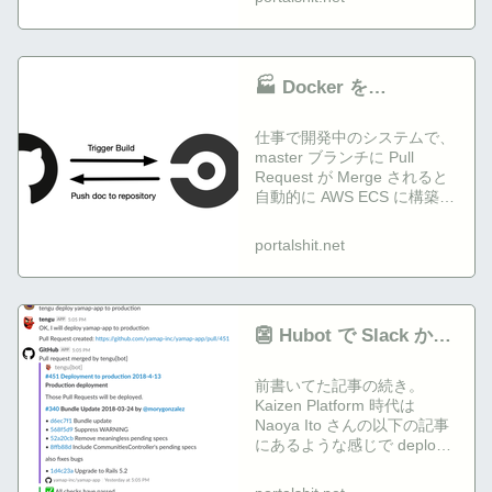
🏭 Docker を
Production 投入するメ
仕事で開発中のシステムで、
リットを考える
master ブランチに Pull
Request が Merge されると
自動的に AWS ECS に構築し
た社内向けの確認環境にデプ
ロイが行われるような仕組み
portalshit.net
を導...
👺 Hubot で Slack から
AWS ECS にデプロイ
前書いてた記事の続き。
Kaizen Platform 時代は
Naoya Ito さんの以下の記事
にあるような感じで deploy
してた。 Slack 上で hubot
に話しかけると dep...