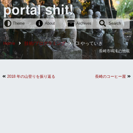
portal shit!
Theme
About
Archives
Search
Home
技術/プログラミング
CI やっていき
長崎市鳴滝の地蔵
2018 年の山登りを振り返る
長崎のコーヒー屋