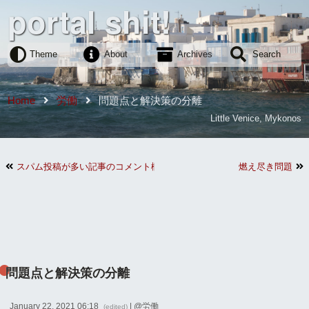
portal shit!
Theme
About
Archives
Search
Home
労働
問題点と解決策の分離
Little Venice, Mykonos
スパム投稿が多い記事のコメント欄を閉じた
燃え尽き問題
問題点と解決策の分離
January 22, 2021 06:18
| @
労働
(edited)