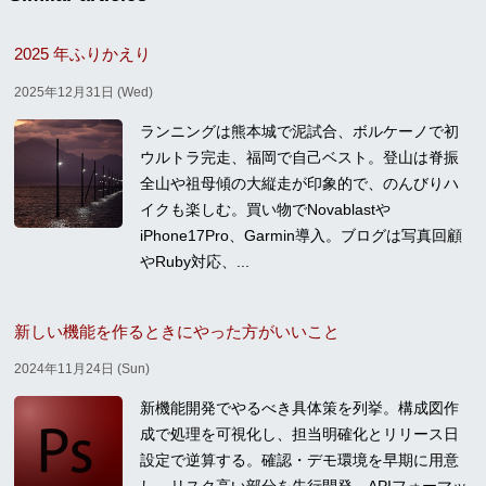
2025 年ふりかえり
2025年12月31日 (Wed)
ランニングは熊本城で泥試合、ボルケーノで初
ウルトラ完走、福岡で自己ベスト。登山は脊振
全山や祖母傾の大縦走が印象的で、のんびりハ
イクも楽しむ。買い物でNovablastや
iPhone17Pro、Garmin導入。ブログは写真回顧
やRuby対応、...
新しい機能を作るときにやった方がいいこと
2024年11月24日 (Sun)
新機能開発でやるべき具体策を列挙。構成図作
成で処理を可視化し、担当明確化とリリース日
設定で逆算する。確認・デモ環境を早期に用意