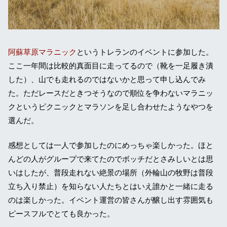
阿蘇草原マラニック
というトレランのイベントに参加した。
ここ一年間は比較的真面目に走ってるので（靴を一足履き潰
した）、山でも走れるのではないかと思って申し込んでみ
た。ただレースだときつそうなので順位を争わないマラニッ
クというピクニックとマラソンを足し合わせたようなやつを
選んだ。
感想としては一人で参加したのにめっちゃ楽しかった。ほと
んどの人がグループで来てたのでボッチだとさみしいとは思
いはしたが、普段走れない絶景の場所（外輪山の牧野は普段
立ち入り禁止）を知らない人たちとはいえ誰かと一緒に走る
のは楽しかった。イベント運営の皆さんが醸し出す雰囲気も
ピースフルでとても良かった。