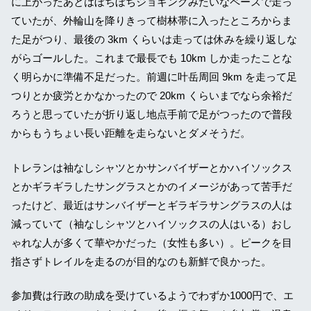
に上がったあとはぼちぼちジョギングみたいなペースで走っ
ていたが、外輪山を降りきって樹林帯に入ったところからま
た足がつり、最後の 3km くらいは走っては休みを繰り返しな
がらゴールした。これまで最長でも 10km しか走ったことな
く明らかに準備不足だった。前週に叶岳周回 9km を走って足
つりとか疲労とかなかったので 20km くらいまでなら余裕だ
ろうと思っていたが折り返し地点手前で足がつったので普段
からもうちょい長い距離を走らないとダメそうだ。
トレランは袖なしシャツとかサンバイザーとかハイソックス
とかギラギラしたサングラスとかのイメージがあって苦手だ
ったけど、最近はサンバイザーとギラギラサングラスの人は
減っていて（袖なしシャツとハイソックスの人はいる）おし
ゃれな人が多くて華やかだった（女性も多い）。ピークを目
指さずトレイルを走るのが目的なのも新鮮で良かった。
参加費は行政の助成を受けているようでわずか1000円で、エ