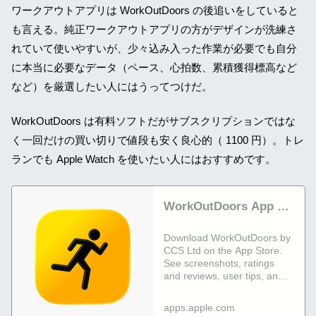
ワークアウトアプリは WorkOutDoors の後追いをしていると
も言える。純正ワークアウトアプリの方がデザインが洗練さ
れていて使いやすいが、少々込み入った作業が必要でも自分
に本当に必要なデータ（ペース、心拍数、累積獲得標高など
など）を厳選したい人にはうってつけだ。
WorkOutDoors は有料ソフトだがサブスクリプションではな
く一回だけの買い切りで値段も安く良心的（ 1100 円）。トレ
ランでも Apple Watch を使いたい人にはおすすめです。
‎WorkOutDoors App -
App Store
Download WorkOutDoors by
CCS Ltd on the App Store.
See screenshots, ratings
and reviews, user tips, and
more apps like
WorkOutDoors.
apps.apple.com