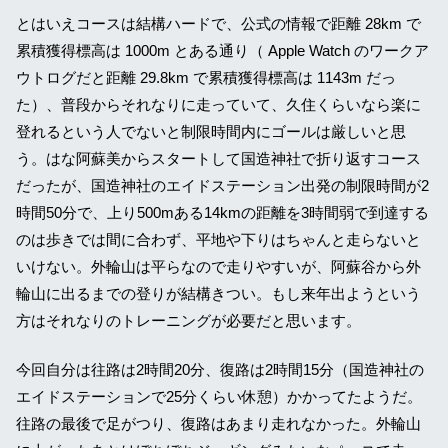
とはいえコースは結構ハードで、公式の情報で距離 28km で
累積獲得標高は 1000m とある通り（ Apple Watch のワークア
ウトログだと距離 29.8km で累積獲得標高は 1143m だっ
た）、普段からそれなりに走っていて、久住くらいなら楽に
登れるという人でないと制限時間内にゴールは厳しいと思
う。はな阿蘇美からスタートして国造神社で折り返すコース
だったが、国造神社のエイドステーション出発の制限時間が2
時間50分で、上り500mある14kmの距離を3時間弱で到達する
のは歩きでは間に合わず、平地や下りはちゃんと走らないと
いけない。外輪山は平らなので走りやすいが、阿蘇谷から外
輪山に出るまでの登りが結構きつい。もし来年出ようという
方はそれなりのトレーニングが必要だと思います。
今回自分は往路は2時間20分、復路は2時間15分（国造神社の
エイドステーションで25分くらい休憩）かかってたようだ。
往路の最後で足がつり、復路はあまり走れなかった。外輪山