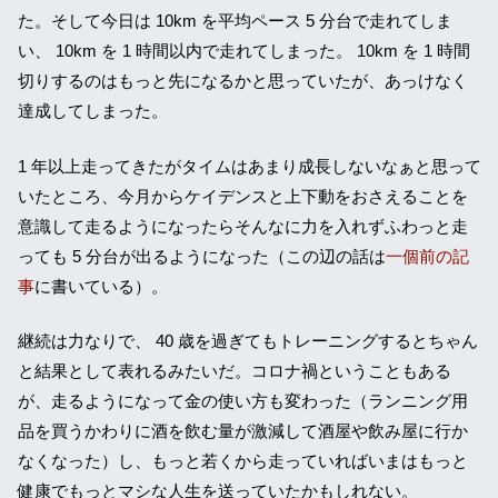
た。そして今日は 10km を平均ペース 5 分台で走れてしま
い、 10km を 1 時間以内で走れてしまった。 10km を 1 時間
切りするのはもっと先になるかと思っていたが、あっけなく
達成してしまった。
1 年以上走ってきたがタイムはあまり成長しないなぁと思って
いたところ、今月からケイデンスと上下動をおさえることを
意識して走るようになったらそんなに力を入れずふわっと走
っても 5 分台が出るようになった（この辺の話は
一個前の記
事
に書いている）。
継続は力なりで、 40 歳を過ぎてもトレーニングするとちゃん
と結果として表れるみたいだ。コロナ禍ということもある
が、走るようになって金の使い方も変わった（ランニング用
品を買うかわりに酒を飲む量が激減して酒屋や飲み屋に行か
なくなった）し、もっと若くから走っていればいまはもっと
健康でもっとマシな人生を送っていたかもしれない。