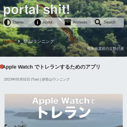
portal shit!
Theme
About
Archives
Search
Home
登山/ランニング
熊本地震前の立野の鳶
Apple Watch でトレランするためのアプリ
2023年05月02日 (Tue)
| @
登山/ランニング