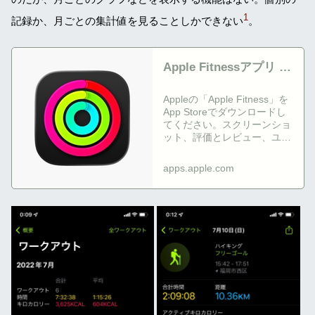
1
記録か、月ごとの集計値を見ることしかできない
。
‎Apple Fitnessアプリ -
App Store
Appleの「Apple Fitness」を
App Storeでダウンロードし
てください。スクリーンショ
ット、評価とレビュー、ユー
ザのヒント、「Apple
Fitness」に似たゲームを見
apps.apple.com
ることなどができます。