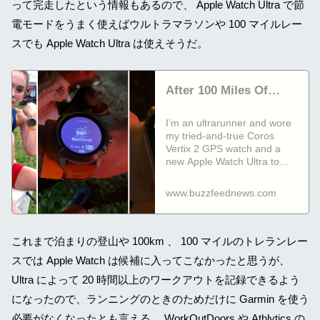
って完走したという情報もあるので、 Apple Watch Ultra で節
電モードをうまく使えばウルトラマラソンや 100 マイルレー
スでも Apple Watch Ultra は使えそうだ。
After 100 Miles Of
Running, The Apple
I’m an ultrarunner and wore
Watch Ultra Kept
my tried-and-true Coros
Going — But It Has
Vertix 2 GPS watch and a
new Apple Watch Ultra to
Drawbacks
see which could track me
the best for an entire
www.buzzfeednews.com
ultramarathon.
これまで泊まりの登山や 100km 、 100 マイルのトレランレー
スでは Apple Watch は候補に入ってこなかったと思うが、
Ultra によって 20 時間以上のワークアウトを記録できるよう
になったので、ランニングのときのためだけに Garmin を使う
必要がなくなったとも言える。 WorkOutDoors や Athlytics の