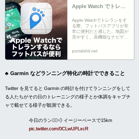
Apple Watch でトレラ
ンするならフットパス
Apple Watchでトレランをす
というアプリが便利
る際、フットパスアプリが非
常に便利だと感じた。地図が
見やすく、高機能なナビゲー
ションやゴールタイム予測が
可能。特に登りの残り距離を
portalshit.net
確認できる機能が役立つ。た
だ...
Garmin などランニング特化の時計でできること
Twitter を見てると Garmin の時計を付けてランニングをして
る人たちがその日のトレーニングの様子とか体調をキャプチ
ャで載せてる様子が観測できる。
今日のラン🏃‍♂️💨 イージーペースで15km
pic.twitter.com/0CLwUPLxcR