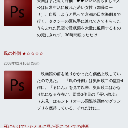
天国はまだ遠く評価 : ★★☆☆☆あらすじ主人
公は日常生活に疲れた若い女性（加藤ロー
サ）。自殺しようと思って京都の日本海側まで
行く。タクシーの運転手に連れてきてもらった
うらぶれた民宿で睡眠薬を大量に服用するもの
の死にきれず、36時間眠っただけ...
風の外側 ★☆☆☆☆
2008年02月10日 (Sun)
映画館の前を通りかかったら偶然上映してい
たので見た。 『風の外側』は奥田瑛二の監督4
作目。『るにん』を見て以来、奥田瑛二はかな
り気になる存在だ。監督3作目の『長い散歩』
（未見）はモントリオール国際映画祭でグラン
プリを獲得している。それだけに...
死にかけていたときに見た死についての映画