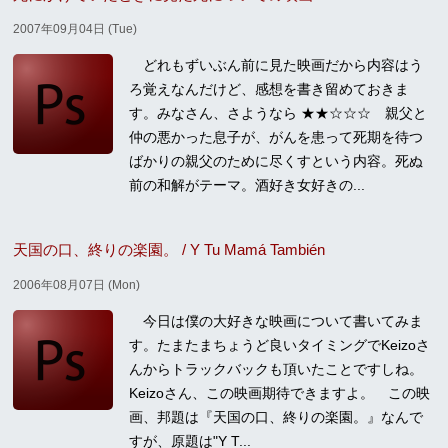
2007年09月04日 (Tue)
どれもずいぶん前に見た映画だから内容はう
ろ覚えなんだけど、感想を書き留めておきま
す。みなさん、さようなら ★★☆☆☆ 親父と
仲の悪かった息子が、がんを患って死期を待つ
ばかりの親父のために尽くすという内容。死ぬ
前の和解がテーマ。酒好き女好きの...
天国の口、終りの楽園。 / Y Tu Mamá También
2006年08月07日 (Mon)
今日は僕の大好きな映画について書いてみま
す。たまたまちょうど良いタイミングでKeizoさ
んからトラックバックも頂いたことですしね。
Keizoさん、この映画期待できますよ。 この映
画、邦題は『天国の口、終りの楽園。』なんで
すが、原題は"Y T...