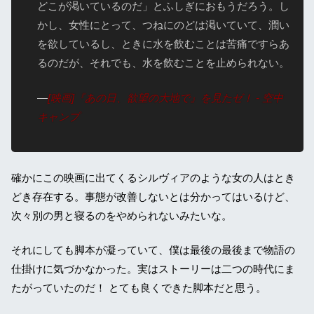
どこが渇いているのだ」とふしぎにおもうだろう。し
かし、女性にとって、つねにのどは渇いていて、潤い
を欲しているし、ときに水を飲むことは苦痛ですらあ
るのだが、それでも、水を飲むことを止められない。
—
[映画]『あの日、欲望の大地で』を見たゼ！ - 空中
キャンプ
確かにこの映画に出てくるシルヴィアのような女の人はとき
どき存在する。事態が改善しないとは分かってはいるけど、
次々別の男と寝るのをやめられないみたいな。
それにしても脚本が凝っていて、僕は最後の最後まで物語の
仕掛けに気づかなかった。実はストーリーは二つの時代にま
たがっていたのだ！ とても良くできた脚本だと思う。