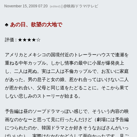
November 15, 2009 07:20
| @
映画/ドラマ/テレビ
(edited)
あの日、欲望の大地で
評価 : ★★★★☆
アメリカとメキシコの国境付近のトレーラーハウスで逢瀬を
重ねる中年カップル。しかし情事の最中に小屋が爆発炎上
し、二人は死ぬ。実は二人は不倫カップルで、お互いに家庭
があった。男の息子と女の娘、惹かれ合ってはいけない二人
が惹かれ合い、父母と同じ道をたどることに。そこから果て
しない悲しみのストーリーが始まる。
予告編は昼のソープドラマっぽい感じで、そういう内容の映
画なのかなーと思って見に行ったんだけど（劇場には予告編
につられたのか、韓国ドラマとか好きそうなおばさんがいっ
ぱいいた）、実際はなかなかどうして面白かったです。見ご