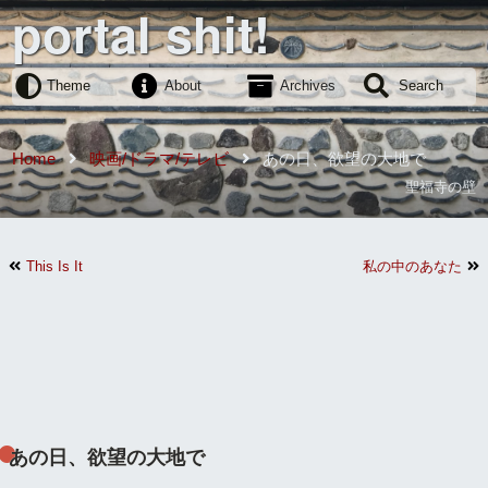
portal shit!
Theme
About
Archives
Search
Home
映画/ドラマ/テレビ
あの日、欲望の大地で
聖福寺の壁
This Is It
私の中のあなた
あの日、欲望の大地で